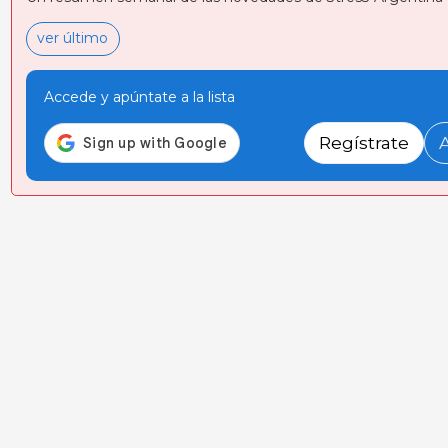
ver último
Accede y apúntate a la lista
Regístrate