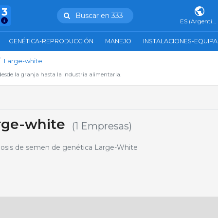
43
Buscar en 333
ES (Argentina)
GENÉTICA-REPRODUCCIÓN
MANEJO
INSTALACIONES-EQUIP
Large-white
esde la granja hasta la industria alimentaria.
rge-white
(1 Empresas)
dosis de semen de genética Large-White