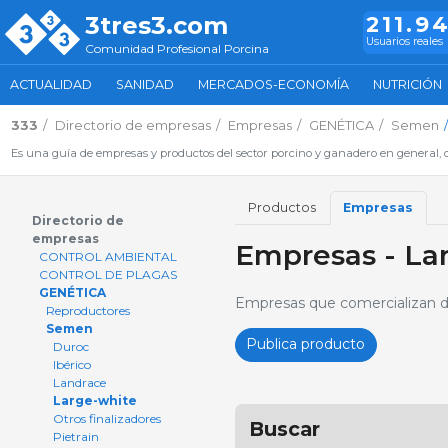
3tres3.com
211.9
Usuarios reales
Comunidad Profesional Porcina
ACTUALIDAD
SANIDAD
MERCADOS-ECONOMÍA
NUTRICIÓN
333
Directorio de empresas
Empresas
GENÉTICA
Semen
Es una guía de empresas y productos del sector porcino y ganadero en general, d
Productos
Empresas
Directorio de
empresas
Empresas - La
CONTROL AMBIENTAL
CONTROL DE PLAGAS
GENÉTICA
Empresas que comercializan 
Reproductores
Semen
Publica producto
Duroc
Ibérico
Landrace
Large-white
Otros finalizadores
Buscar
Pietrain