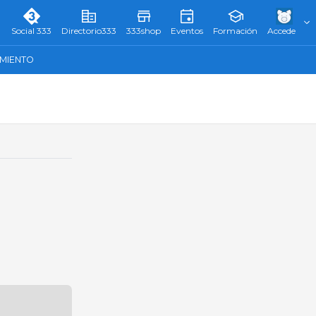
Social 333
Directorio333
333shop
Eventos
Formación
Accede
AMIENTO