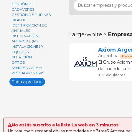
GESTIÓN DE
CADÁVERES
GESTIÓN DE PURINES
HIGIENE
IDENTIFICACIÓN DE
ANIMALES
Large-white >
Empres
INSEMINACIÓN
ARTIFICIAL (IA)
INSTALACIONES Y
Axiom Arge
EQUIPOS
Argentina
Profes
NUTRICIÓN
El Grupo Axiom 
OTROS
SANIDAD ANIMAL
del mundo, con 
VESTUARIO Y EPIS
experiencia en I
105 Seguidores
mientas de vang
Publica producto
No estás suscrito a la lista La web en 3 minutos
Un resumen semanal de las novedades de 3tres3 Argentina