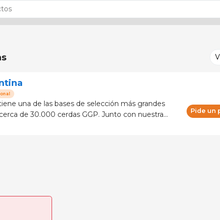
as
V
ntina
ional
tiene una de las bases de selección más grandes
Pide un
cerca de 30.000 cerdas GGP. Junto con nuestra
+D, nuestra innovación dinámica y nuestras herra-
uardia, este pode