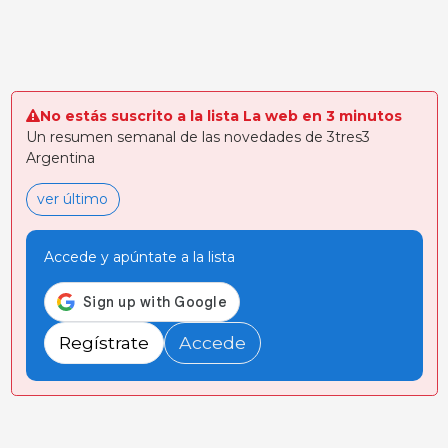
artificial, con foco en
medición Control plagas Equipos
la eficiencia, la precis
granja Industria c&aacu
No estás suscrito a la lista La web en 3 minutos
Un resumen semanal de las novedades de 3tres3
Argentina
ver último
Accede y apúntate a la lista
Regístrate
Accede