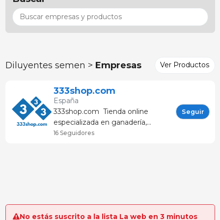
Diluyentes semen >
Empresas
Ver Productos
333shop.com
España
333shop.com Tienda online
Seguir
especializada en ganadería,
productos para granja y
16 Seguidores
veterinaria Cuenta con productos
de distintas categorías: Aparatos
medición Control plagas Equipos
granja Industria c&aacu
No estás suscrito a la lista La web en 3 minutos