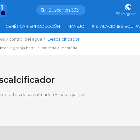
11
Buscar en 333
ES (Argentina)
GENÉTICA-REPRODUCCIÓN
MANEJO
INSTALACIONES-EQUIP
os y control del agua
Descalcificador
esde la granja hasta la industria alimentaria.
calcificador
oductos descalcificadores para granjas