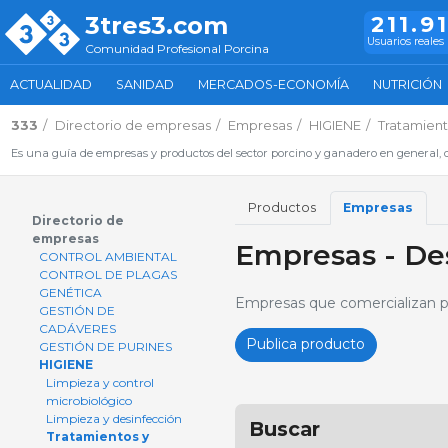
3tres3.com
211.9
Usuarios reales
Comunidad Profesional Porcina
ACTUALIDAD
SANIDAD
MERCADOS-ECONOMÍA
NUTRICIÓN
333
Directorio de empresas
Empresas
HIGIENE
Tratamient
Es una guía de empresas y productos del sector porcino y ganadero en general, d
Productos
Empresas
Directorio de
empresas
Empresas - Des
CONTROL AMBIENTAL
CONTROL DE PLAGAS
GENÉTICA
Empresas que comercializan pr
GESTIÓN DE
CADÁVERES
Publica producto
GESTIÓN DE PURINES
HIGIENE
Limpieza y control
microbiológico
Limpieza y desinfección
Buscar
Tratamientos y