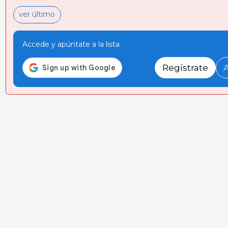
ver último
Accede y apúntate a la lista
Regístrate