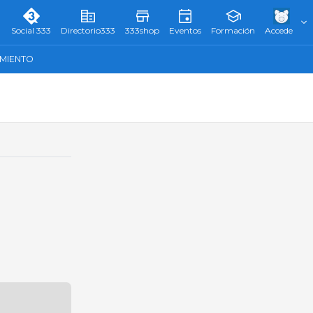
Social 333
Directorio333
333shop
Eventos
Formación
Accede
AMIENTO