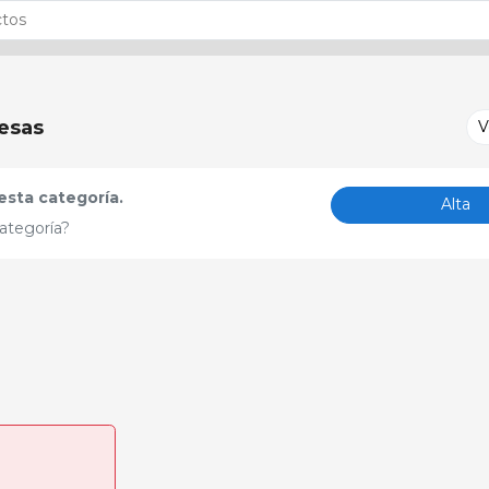
esas
V
sta categoría.
Alta
ategoría?