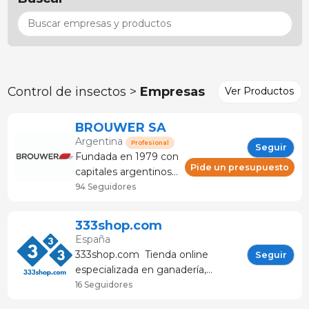
Control de insectos >
Empresas
Ver Productos
BROUWER SA
Argentina
Profesional
Seguir
Fundada en 1979 con
Pide un presupuesto
capitales argentinos,
la empresa se ha
94 Seguidores
especializado en la
elaboración de
333shop.com
núcleos vitamínicos
España
minerales para
333shop.com Tienda online
Seguir
especies de
especializada en ganadería,
producción y en el
productos para granja y
16 Seguidores
desarrollo de
veterinaria Cuenta con productos
productos