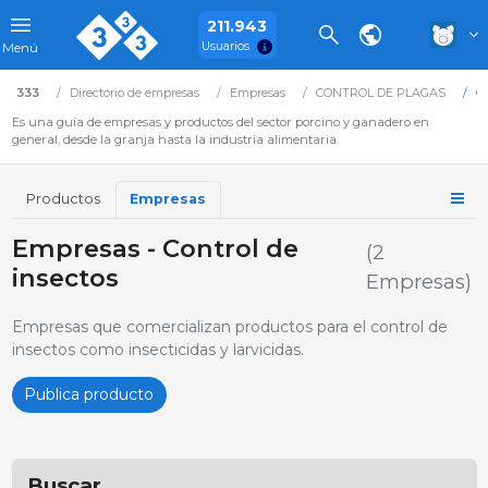
211.943
Usuarios
Menú
333
Directorio de empresas
Empresas
CONTROL DE PLAGAS
Co
Es una guía de empresas y productos del sector porcino y ganadero en
general, desde la granja hasta la industria alimentaria.
Productos
Empresas
Empresas - Control de
(2
insectos
Empresas)
Empresas que comercializan productos para el control de
insectos como insecticidas y larvicidas.
Publica producto
Buscar