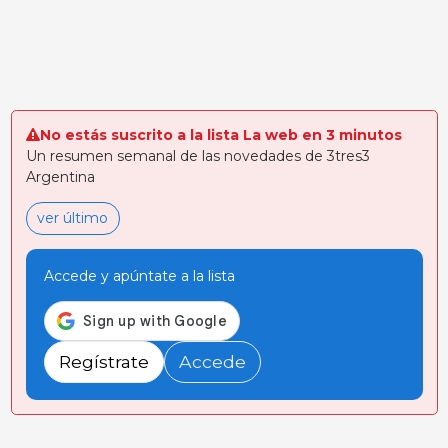
de distintas categorías: Aparatos
farmacéuticos de
medición Control plagas Equipos
pequeño
granja Industria c&aacu
No estás suscrito a la lista La web en 3 minutos
Un resumen semanal de las novedades de 3tres3
Argentina
ver último
Accede y apúntate a la lista
Regístrate
Accede