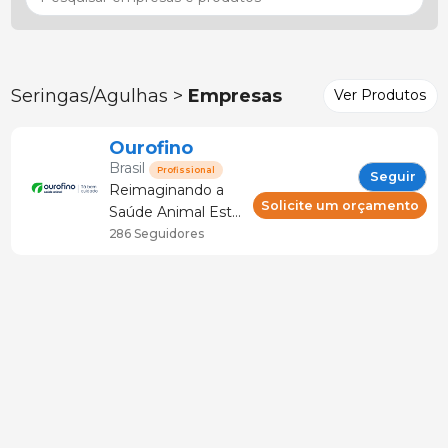
Seringas/Agulhas >
Empresas
Ver Produtos
Ourofino
Brasil
Profissional
Seguir
Reimaginando a
Solicite um orçamento
Saúde Animal Este
é o nosso
286 Seguidores
compromisso para
desafiar o
pensamento
convencional,
promovendo a
evolução e o
crescimento
sustentável de
uma nova geração