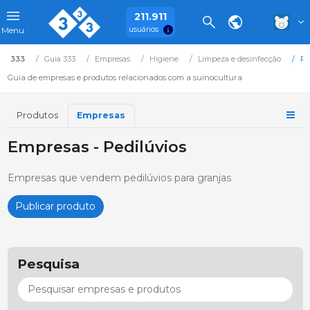
211.911
usuários
Menu
333
Guia 333
Empresas
Higiene
Limpeza e desinfecção
Pe
Guia de empresas e produtos relacionados com a suinocultura
Produtos
Empresas
Empresas - Pedilúvios
Empresas que vendem pedilúvios para granjas
Publicar produto
Pesquisa