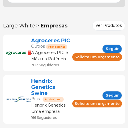
Large White >
Empresas
Ver Produtos
Agroceres PIC
Outros
Profissional
Seguir
A Agroceres PIC é
Solicite um orçamento
Máxima Potência
Genética de
307 Seguidores
Suínos. Atua
orientada pela
Hendrix
inovação e
Genetics
soluções
Swine
Seguir
tecnológicas de
Brasil
Profissional
vanguarda,
Solicite um orçamento
Hendrix Genetics:
agregando
Uma empresa
crescimento,
multi espécies
166 Seguidores
lucratividade e
animais dedicada