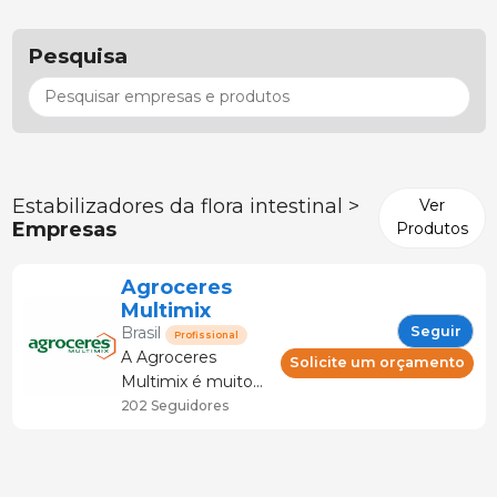
Pesquisa
Estabilizadores da flora intestinal >
Ver
Empresas
Produtos
Agroceres
Multimix
Seguir
Brasil
Profissional
A Agroceres
Solicite um orçamento
Multimix é muito
mais que nutrição.
202 Seguidores
Nossos consultores
capacitados são
especialistas na sua