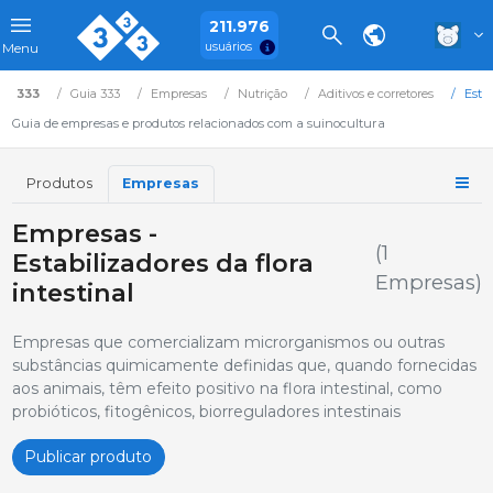
211.976
usuários
Menu
333
Guia 333
Empresas
Nutrição
Aditivos e corretores
Estab
Guia de empresas e produtos relacionados com a suinocultura
Produtos
Empresas
Empresas -
(1
Estabilizadores da flora
Empresas)
intestinal
Empresas que comercializam microrganismos ou outras
substâncias quimicamente definidas que, quando fornecidas
aos animais, têm efeito positivo na flora intestinal, como
probióticos, fitogênicos, biorreguladores intestinais
Publicar produto