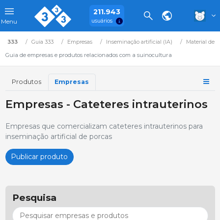
211.943
usuários
Menu
333
Guia 333
Empresas
Inseminação artificial (IA)
Material de I
Guia de empresas e produtos relacionados com a suinocultura
Produtos
Empresas
Empresas - Cateteres intrauterinos
Empresas que comercializam cateteres intrauterinos para
inseminação artificial de porcas
Publicar produto
Pesquisa