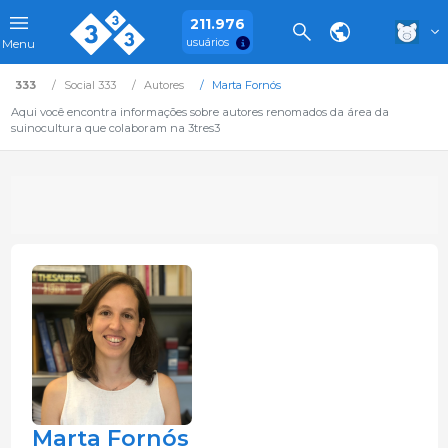
211.976
usuários
Menu
333
Social 333
Autores
Marta Fornós
Aqui você encontra informações sobre autores renomados da área da
suinocultura que colaboram na 3tres3
Marta Fornós