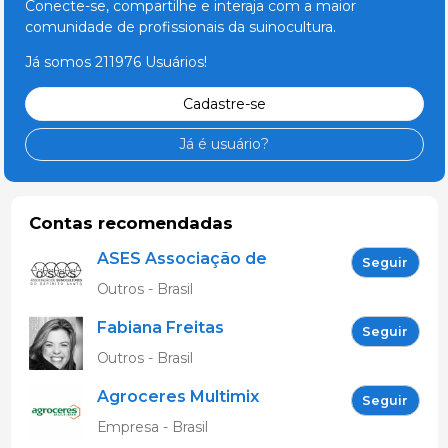
Conecte-se, compartilhe e interaja com a maior
comunidade de profissionais da suinocultura.
Já somos 211976 Usuários!
Cadastre-se
Já é usuário?
Contas recomendadas
ASES Associação de
Seguir
Suinocultores do ES
Outros - Brasil
Fabiana Freitas
Seguir
Outros - Brasil
Agroceres Multimix
Seguir
Empresa - Brasil