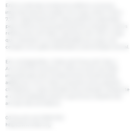
Entre os demais cereais secundários, os preços
internacionais da cevada e do sorgo caíram 3,4% e
7,7%, respectivamente. Essa queda foi sustentada
pela melhora nas perspectivas de produção e pelos
reflexos dos mercados mais fracos de milho e trigo,
que reduziram a competitividade do sorgo e da
cevada como grãos destinados à alimentação animal.
Em contrapartida, o Índice de Preços de Todo o
Arroz da FAO aumentou 3,2% em junho de 2026,
impulsionado pelo fortalecimento da demanda
asiática por arroz Indica, enquanto preocupações
climáticas e custos elevados de produção, transporte
e comercialização deram suporte às cotações dos
arrozes não aromáticos.
03 de julho de 2026/ FAO.
https://www.fao.org