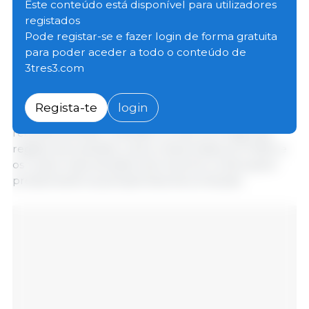
em relação a maio, mas ainda 2,9 pontos (2,7%)
Este conteúdo está disponível para utilizadores
acima do nível registrado em junho de 2025.
registados
Pode registar-se e fazer login de forma gratuita
para poder aceder a todo o conteúdo de
Os preços mundiais do trigo caíram 4,4%, uma vez
3tres3.com
que o rápido avanço da colheita e as perspectivas de
ampla oferta na região do Mar Negro superaram as
preocupações com as perspectivas das safras nos
Regista-te
login
Estados Unidos e na Austrália. Embora as chuvas
recentes tenham reduzido os riscos em algumas
regiões da Austrália, a seca relacionada ao El Niño e
os custos mais elevados dos insumos continuaram
pressionando as perspectivas de produção.