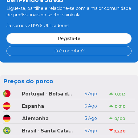
Ligue-se, partilhe e relacione-se com a maior comunidade
de profissionais do sector suinícola.
Já somos 211976 Utilizadores!
Regista-te
Já é membro?
Preços do porco
Portugal - Bolsa do Porco do Montijo
6 Ago
0,013
Espanha
6 Ago
0,010
Alemanha
5 Ago
0,100
Brasil - Santa Catarina
6 Ago
0,220