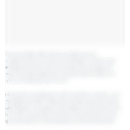
Uma pressão adicional de queda veio do
fortalecimento do dólar dos Estados Unidos e do
enfraquecimento dos mercados de energia, em
meio às expectativas de redução das tensões em
torno do Estreito de Ormuz.
Os preços mundiais do milho também caíram, com
retração de 6,2%, refletindo perspectivas de oferta
abundante nos países exportadores da América do
Sul, além da queda nos preços do petróleo bruto,
que pressionou a demanda por biocombustíveis.