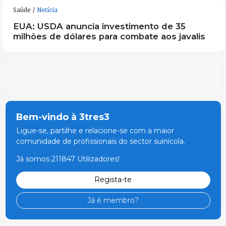
Saúde
Notícia
EUA: USDA anuncia investimento de 35
milhões de dólares para combate aos javalis
Bem-vindo à 3tres3
Ligue-se, partilhe e relacione-se com a maior
comunidade de profissionais do sector suinícola.
Já somos 211847 Utilizadores!
Regista-te
Já é membro?