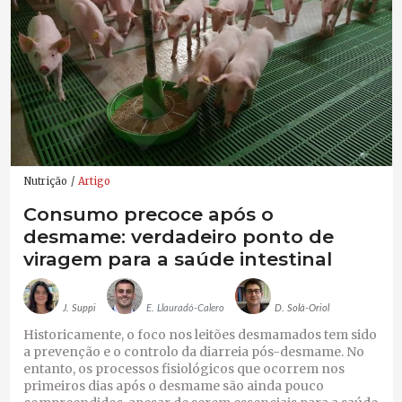
Nutrição
Artigo
Consumo precoce após o
desmame: verdadeiro ponto de
viragem para a saúde intestinal
J. Suppi
E. Llauradó-Calero
D. Solà-Oriol
Historicamente, o foco nos leitões desmamados tem sido
a prevenção e o controlo da diarreia pós-desmame. No
entanto, os processos fisiológicos que ocorrem nos
primeiros dias após o desmame são ainda pouco