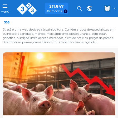
211.847
Utilizadores
Menú
333
3tres3 é uma web dedicada à suinicultura. Contém artigos de especialistas em
suíno sobre sanidade, maneio, meio ambiente, biossegurança, bem-estar,
genética, nutrição, instalações e mercados, além de notícias, preços do porco e
das matérias primas, casos clínicos, fórum de discussão e agenda....