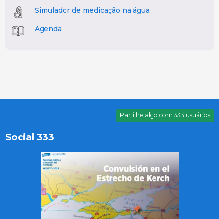
Simulador de medicação na água
Agenda
Partilhe algo com 333 usuários
Social 333