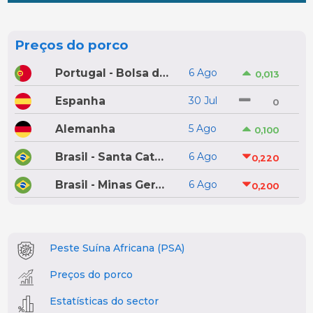
Preços do porco
Portugal - Bolsa do Porco do Montijo
6 Ago
0,013
Espanha
30 Jul
0
Alemanha
5 Ago
0,100
Brasil - Santa Catarina
6 Ago
0,220
Brasil - Minas Gerais
6 Ago
0,200
Peste Suína Africana (PSA)
Preços do porco
Estatísticas do sector