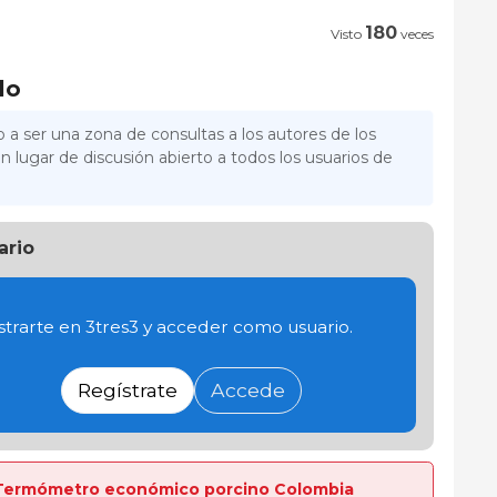
180
Visto
veces
lo
 a ser una zona de consultas a los autores de los
n lugar de discusión abierto a todos los usuarios de
ario
trarte en 3tres3 y acceder como usuario.
Regístrate
Accede
ta Termómetro económico porcino Colombia