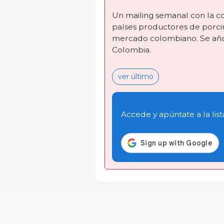
Un mailing semanal con la co
países productores de porcin
mercado colombiano. Se añad
Colombia.
ver último
Accede y apúntate a la list