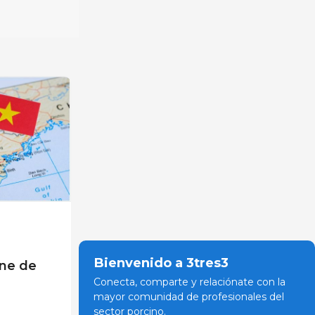
Bienvenido a 3tres3
rne de
Conecta, comparte y relaciónate con la
mayor comunidad de profesionales del
sector porcino.