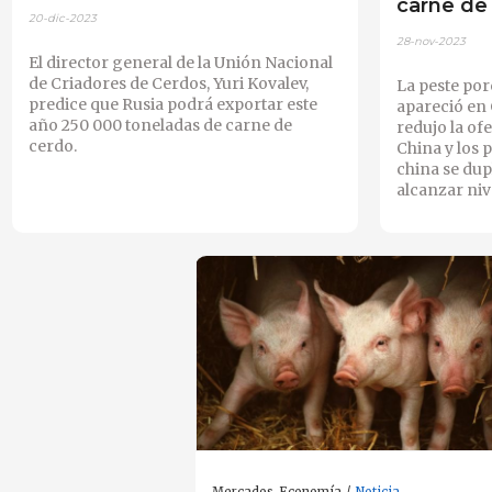
carne de
20-dic-2023
28-nov-2023
El director general de la Unión Nacional
de Criadores de Cerdos, Yuri Kovalev,
La peste por
predice que Rusia podrá exportar este
apareció en 
año 250 000 toneladas de carne de
redujo la of
cerdo.
China y los 
china se dup
alcanzar niv
Mercados-Economía
Noticia