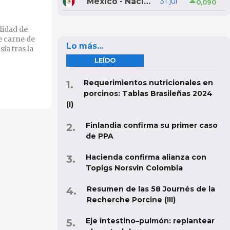
México - Nacional
31 jul
0,090
lidad de
e carne de
Lo más...
ia tras la
LEÍDO
Requerimientos nutricionales en
porcinos: Tablas Brasileñas 2024
(I)
Finlandia confirma su primer caso
de PPA
Hacienda confirma alianza con
Topigs Norsvin Colombia
Resumen de las 58 Journés de la
Recherche Porcine (III)
Eje intestino–pulmón: replantear