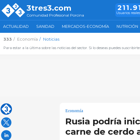
3tres3.com
211.9
Usuarios reale
Comunidad Profesional Porcina
ACTUALIDAD
SANIDAD
MERCADOS-ECONOMÍA
NUTRICIÓN
333
Economía
Noticias
Para estar a la última sobre las noticias del sector. Si lo deseas puedes suscribirte
Economía
Rusia podría ini
carne de cerdo 