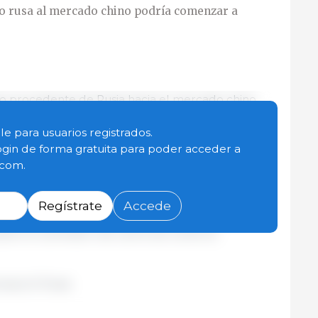
do rusa al mercado chino podría comenzar a
do procedente de Rusia hacia el mercado chino
l próximo año, dijo la viceprimera ministra
rco de la exposición Rusia en el VDNKh.
le para usuarios registrados.
ogin de forma gratuita para poder acceder a
.com.
próximo año”, dijo cuando se le preguntó sobre la
entregas.
Regístrate
Accede
odos los procedimientos en el marco de los
obre el suministro de carne de cerdo se
xport/ Rusia.