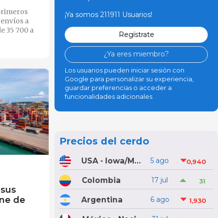
primeros
¡Ya somos 211911 Usuarios!
 envíos a
de 35 700 a
Regístrate
¿Ya eres miembro?
Los usuarios pueden iniciar sesión con
Google para personalizar su experiencia,
guardar preferencias o acceder a
funcionalidades adicionales
Precios del cerdo
USA - Iowa/Minnesota
5 ago
0,940
Colombia
17 jul
31
 sus
rne de
Argentina
6 ago
1,930