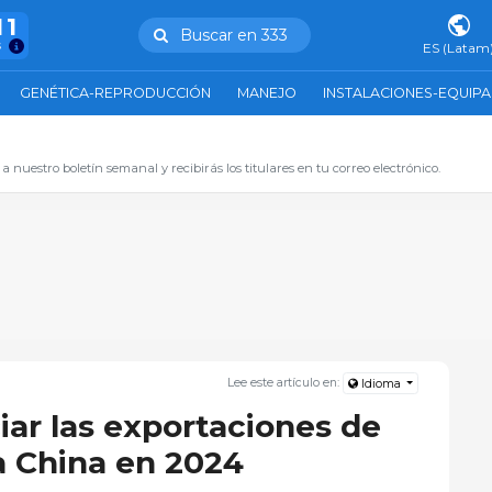
11
Buscar en 333
s
ES (Latam
GENÉTICA-REPRODUCCIÓN
MANEJO
INSTALACIONES-EQUIP
 a nuestro boletín semanal y recibirás los titulares en tu correo electrónico.
Lee este artículo en:
Idioma
ciar las exportaciones de
a China en 2024