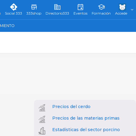
)
Social 333
333shop
Directorio333
Eventos
Formación
Accede
AMIENTO
Precios del cerdo
Precios de las materias primas
Estadísticas del sector porcino