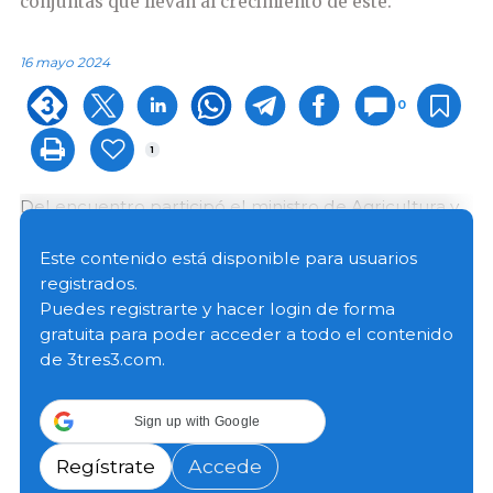
conjuntas que llevan al crecimiento de este.
16 mayo 2024
0
1
Del encuentro participó el ministro de Agricultura y
Ganadería, Carlos Giménez, el presidente del
SENACSA, José Martin Camperchioli, el presidente
Este contenido está disponible para usuarios
de la ARP, Daniel Prieto , el presidente de la
registrados.
Comisión de la Carne de la ARP, Mario Balmelli, el
Puedes registrarte y hacer login de forma
presidente de la Asociación Paraguaya de
gratuita para poder acceder a todo el contenido
Productores y Exportadores de Carne (APPEC)
de 3tres3.com.
Ramiro Maluf, entre otros.
Sign up with Google
Durante el encuentro, se analizaron aspectos de la
evolución que ha tenido la cadena de valor de la
Regístrate
Accede
carne junto a sus perspectivas, éste sector es de