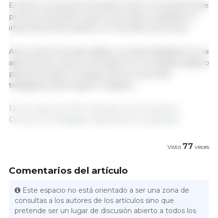
El sector productivo buscará revertir el problema de
precios, buscando nuevos mercados, manifestó la
importancia de sostener al mercado americano.
Acerca del mercado asiático, se está trabajando en la
apertura de nuevos mercados con el sudeste asiático
para ello existe un equipo técnico que está
trabajando para lograr el objetivo.
13 de mayo de 2024 | Ministerio de Industria y
Comercio | Paraguay. https://www.mic.gov.py/
77
Visto
veces
Comentarios del artículo
Este espacio no está orientado a ser una zona de
consultas a los autores de los artículos sino que
pretende ser un lugar de discusión abierto a todos los