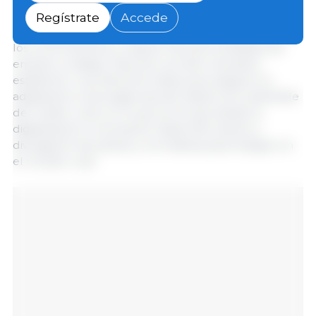
Regístrate
Accede
Estas ayudas tienen como objetivo principal ampliar
los conocimientos y mejorar las oportunidades de
empleo y trabajo. Para ello, se hace necesario
establecer una oferta formativa que asegure su
adaptación a las exigencias del desarrollo sostenible
del medio rural, en el que se incluye desde la
digitalización e innovación hasta información y
divulgación de planes y normativas para integrar en
el mundo rural.