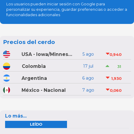
Los usuarios pueden iniciar sesión con Google para
personalizar su experiencia, guardar preferencias o acceder a
funcionalidades adicionales
Precios del cerdo
USA - Iowa/Minnesota
5 ago
0,940
Colombia
17 jul
31
Argentina
6 ago
1,930
México - Nacional
7 ago
0,060
Lo más...
LEÍDO