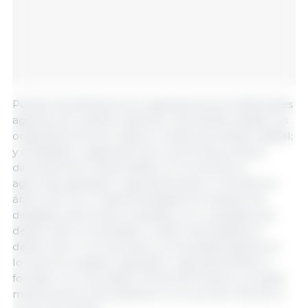
Podrán beneficiarse las organizaciones profesionales
agrarias, de carácter general y de ámbito estatal; las
organizaciones de mujeres rurales de ámbito estatal;
y entidades, organizaciones o personas jurídicas
directamente relacionadas con los sectores
agrícolas, ganadero, agroalimentario o forestal sin
ánimo de lucro. Estas actividades formativas van
dirigidas a personas ocupadas y no ocupadas que
desarrollan su actividad, o están interesadas en
desarrollar o incorporarse a la actividad agraria en
los sectores agrario, ganadero, agroalimentario o
forestal; con una edad mínima de 16 años y la edad
máxima será la de jubilación, en el primer día de la