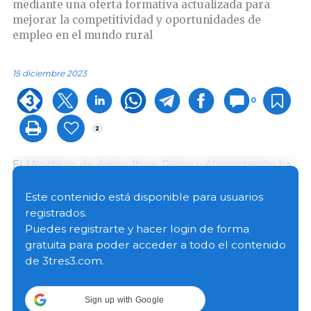
mediante una oferta formativa actualizada para
mejorar la competitividad y oportunidades de
empleo en el mundo rural
15 diciembre 2023
0
2
El Ministerio de Agricultura, Pesca y Alimentación ha
publicado en el
Boletín Oficial del Estado (BOE)
la
convocatoria de las ayudas para programas
Este contenido está disponible para usuarios
plurirregiones de formación dirigidos a la formación
registrados.
de profesionales del mundo rural. Esta convocatoria
Puedes registrarte y hacer login de forma
cuenta con un presupuesto inicial de EUR 1 385 860,
gratuita para poder acceder a todo el contenido
con un incremento adicional previsto de EUR 593
de 3tres3.com.
940 durante 2024. El plazo para la presentación de
solicitudes se abrirá el 1 de febrero de 2024 y se
Sign up with Google
prolongará durante un plazo de 20 días hábiles.