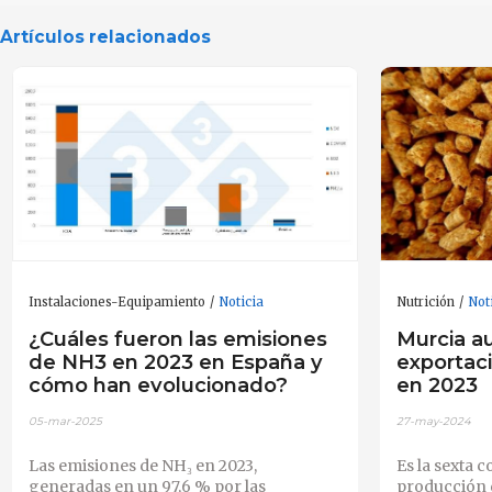
Artículos relacionados
Instalaciones-Equipamiento
Noticia
Nutrición
Not
¿Cuáles fueron las emisiones
Murcia a
de NH3 en 2023 en España y
exportac
cómo han evolucionado?
en 2023
05-mar-2025
27-may-2024
Las emisiones de NH₃ en 2023,
Es la sexta
generadas en un 97,6 % por las
producción d