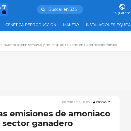
47
Buscar en 333
ES (Latam
GENÉTICA-REPRODUCCIÓN
MANEJO
INSTALACIONES-EQUIP
 a nuestro boletín semanal y recibirás los titulares en tu correo electrónico.
Lee este artículo en:
Idioma
as emisiones de amoniaco
 sector ganadero