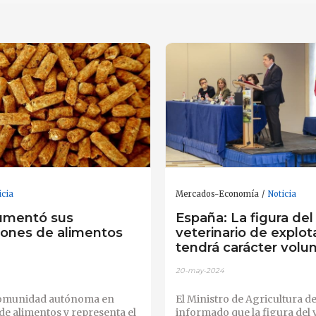
icia
Mercados-Economía
Noticia
umentó sus
España: La figura del
iones de alimentos
veterinario de explot
tendrá carácter volun
20-may-2024
 comunidad autónoma en
El Ministro de Agricultura d
e alimentos y representa el
informado que la figura del 