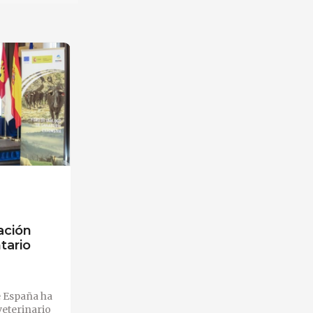
ación
tario
e España ha
veterinario