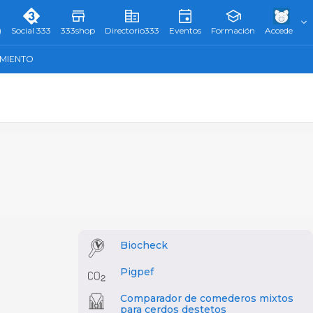
)
Social 333
333shop
Directorio333
Eventos
Formación
Accede
AMIENTO
Biocheck
Pigpef
Comparador de comederos mixtos
para cerdos destetos