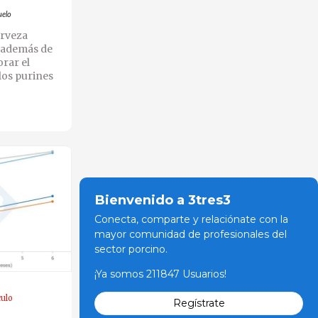
uelo
erveza
, además de
orar el
los purines
Bienvenido a 3tres3
Conecta, comparte y relaciónate con la
mayor comunidad de profesionales del
sector porcino.
¡Ya somos 211847 Usuarios!
culo
Regístrate