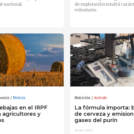
al nacional.
de explotación tendrá carác
voluntario.
nomía
Noticia
Nutrición
Artículo
ebajas en el IRPF
La fórmula importa:
 agricultores y
de cerveza y emisio
os
gases del purín
18-abr-2024