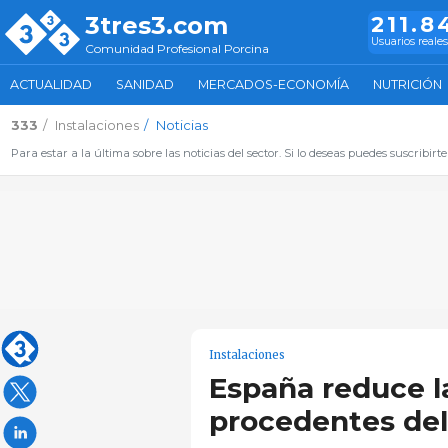
3tres3.com
211.8
Usuarios reales
Comunidad Profesional Porcina
ACTUALIDAD
SANIDAD
MERCADOS-ECONOMÍA
NUTRICIÓN
333
Instalaciones
Noticias
Para estar a la última sobre las noticias del sector. Si lo deseas puedes suscribirte
Instalaciones
España reduce l
procedentes del