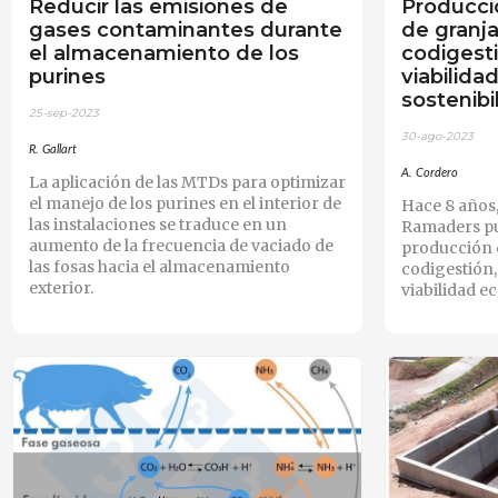
Reducir las emisiones de
Producció
gases contaminantes durante
de granj
el almacenamiento de los
codigest
purines
viabilid
sostenibi
25-sep-2023
30-ago-2023
R. Gallart
A. Cordero
La aplicación de las MTDs para optimizar
el manejo de los purines en el interior de
Hace 8 años,
las instalaciones se traduce en un
Ramaders pu
aumento de la frecuencia de vaciado de
producción 
las fosas hacia el almacenamiento
codigestión,
exterior.
viabilidad e