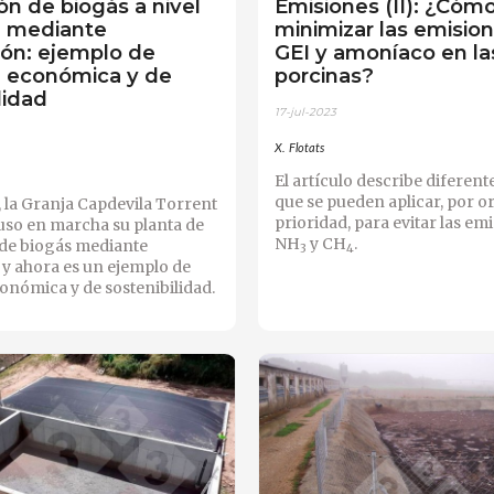
n de biogás a nivel
Emisiones (II): ¿Cóm
a mediante
minimizar las emisio
ión: ejemplo de
GEI y amoníaco en la
ad económica y de
porcinas?
lidad
17-jul-2023
X. Flotats
El artículo describe diferent
que se pueden aplicar, por o
 la Granja
Capdevila Torrent
prioridad, para evitar las em
so en marcha su planta de
NH
y CH
.
de biogás mediante
3
4
 y ahora es un ejemplo de
conómica y de sostenibilidad.