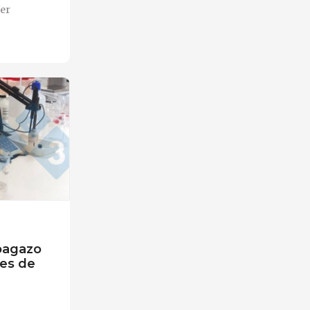
ter
 bagazo
nes de