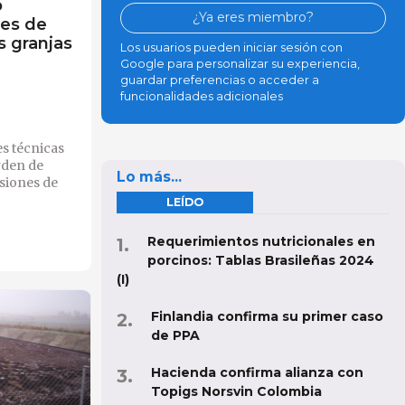
o
¿Ya eres miembro?
nes de
s granjas
Los usuarios pueden iniciar sesión con
Google para personalizar su experiencia,
guardar preferencias o acceder a
funcionalidades adicionales
es técnicas
rden de
Lo más...
isiones de
LEÍDO
Requerimientos nutricionales en
porcinos: Tablas Brasileñas 2024
(I)
Finlandia confirma su primer caso
de PPA
Hacienda confirma alianza con
Topigs Norsvin Colombia