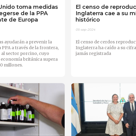
 Unido toma medidas
El censo de reproduc
tegerse de la PPA
Inglaterra cae a su 
te de Europa
histórico
05-sep-2024
s ayudarán a prevenir la
El censo de cerdos reproduc
 PPA a través de la frontera,
Inglaterra ha caído a su cifr
al sector porcino, cuyo
jamás registrada
a economía británica supera
0 millones.