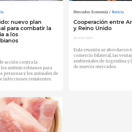
cia
Mercados-Economía
Noticia
ido: nuevo plan
Cooperación entre A
al para combatir la
y Reino Unido
ia a los
24-ene-2024
obianos
Enla reunión se abordaron 
comercio bilateral, las venta
ambientales de Argentina y l
e acción contra la
de nuevos mercados.
a los antimicrobianos para
as personas y los animales de
de infecciones resistentes.