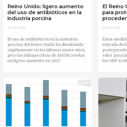
Reino Unido: ligero aumento
El Reino
del uso de antibióticos en la
para pro
industria porcina
proceden
01-nov-2024
02-oct-2024
El uso de antibióticos en la industria
Estas medida
porcina del Reino Unido ha disminuido
entrada de la
rápidamente en los últimos nueve años,
protegiendo 
pero las últimas cifras de AHDB revelan
valor para l
un ligero aumento en 2023.
los GBP 8 00