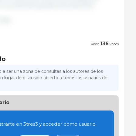
o se exportara ganado para estos fines.
nido.
136
Visto
veces
lo
 a ser una zona de consultas a los autores de los
n lugar de discusión abierto a todos los usuarios de
ario
trarte en 3tres3 y acceder como usuario.