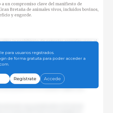
o a un compromiso clave del manifiesto de
Gran Bretaña de animales vivos, incluidos bovinos,
eficio y engorde.
igor la prohibición de exportar animales vivos, al
Ley de Bienestar Animal (Exportación de Ganado). La
so clave del manifiesto para prohibir la
le para usuarios registrados.
incluidos bovinos, ovinos y porcinos, para su
ogin de forma gratuita para poder acceder a
n Bretaña.
.com.
ivos en otras circunstancias específicas, por
Regístrate
Accede
ticiones, seguirán estando permitidas siempre
n de acuerdo con los requisitos legales que
cuencia de una consulta sobre el fin de las
s, en la que el 87 % de los encuestados se