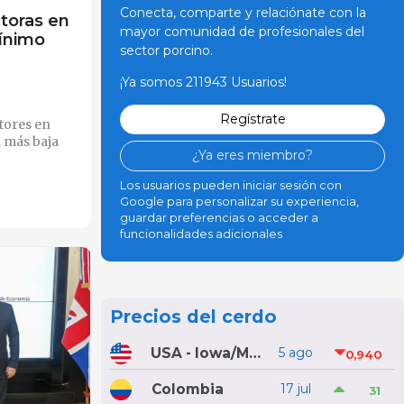
Conecta, comparte y relaciónate con la
toras en
mayor comunidad de profesionales del
mínimo
sector porcino.
¡Ya somos 211943 Usuarios!
Regístrate
tores en
a más baja
¿Ya eres miembro?
Los usuarios pueden iniciar sesión con
Google para personalizar su experiencia,
guardar preferencias o acceder a
funcionalidades adicionales
Precios del cerdo
USA - Iowa/Minnesota
5 ago
0,940
Colombia
17 jul
31