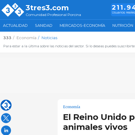
3tres3.com
211.9
Usuarios reales
Comunidad Profesional Porcina
ACTUALIDAD
SANIDAD
MERCADOS-ECONOMÍA
NUTRICIÓN
333
Economía
Noticias
Para estar a la última sobre las noticias del sector. Si lo deseas puedes suscribirte
Economía
El Reino Unido p
animales vivos