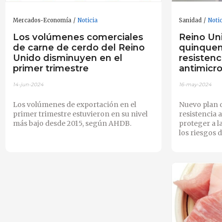
Mercados-Economía
Noticia
Sanidad
Noti
Los volúmenes comerciales
Reino Un
de carne de cerdo del Reino
quinquen
Unido disminuyen en el
resistenc
primer trimestre
antimicr
14-jun-2024
16-may-2024
Los volúmenes de exportación en el
Nuevo plan d
primer trimestre estuvieron en su nivel
resistencia 
más bajo desde 2015, según AHDB.
proteger a l
los riesgos 