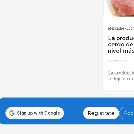
Mercados-Eco
La produ
cerdo de
nivel más
23-ene-2024
La producci
redujo en un
Regístrate
Acc