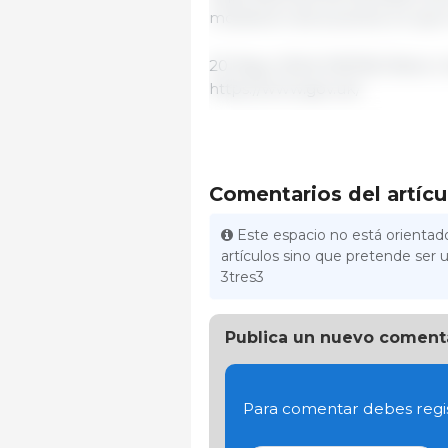
mostraron de acuerdo en que n
20 Mayo 2024/ DEFRA/ Reino U
https://www.gov.uk/
Comentarios del artícu
Este espacio no está orientado
artículos sino que pretende ser u
3tres3
Publica un nuevo coment
Para comentar debes regis