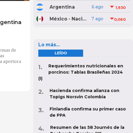
Argentina
6 ago
1,930
México - Nacional
7 ago
0,060
rgentina
Lo más...
temas de
LEÍDO
jas
a apertura
Requerimientos nutricionales en
porcinos: Tablas Brasileñas 2024
(I)
Hacienda confirma alianza con
Topigs Norsvin Colombia
Finlandia confirma su primer caso
de PPA
Resumen de las 58 Journés de la