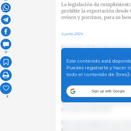
La legislación da cumplimient
prohibir la exportación desde 
ovinos y porcinos, para su ben
4 junio 2024
El pasado 20 de mayo entró en v
0
recibir la aprobación real la 
legislación cumple un compromi
Este contenido está disponib
exportación de animales vivos, 
Puedes registrarte y hacer l
beneficio y engorde desde Gra
todo el contenido de 3tres3
Las exportaciones de animales v
Sign up with Google
ejemplo, reproducción y compe
1
que los animales se transporte
protegen su bienestar.
Esta nueva legislación es conse
exportaciones de animales vivo