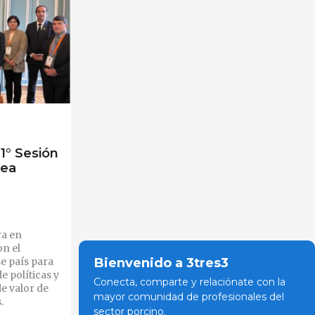
91° Sesión
lea
ra en
on el
Bienvenido a 3tres3
se país para
 políticas y
Conecta, comparte y relaciónate con la
de valor de
mayor comunidad de profesionales del
.
sector porcino.