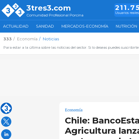
3tres3.com
211.7
Usuarios reales
Comunidad Profesional Porcina
ACTUALIDAD
SANIDAD
MERCADOS-ECONOMÍA
NUTRICIÓN
333
Economía
Noticias
Para estar a la última sobre las noticias del sector. Si lo deseas puedes suscribirte
Economía
Chile: BancoEsta
Agricultura lan