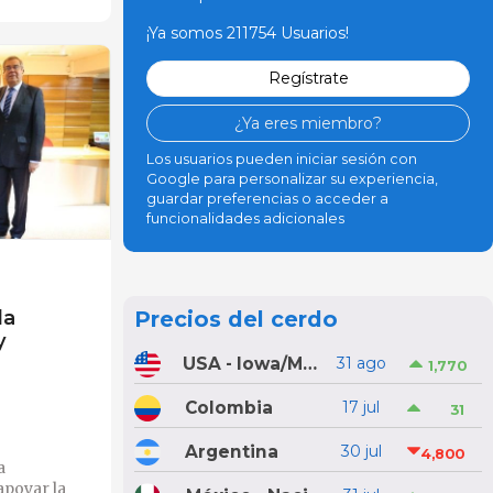
¡Ya somos 211754 Usuarios!
Regístrate
¿Ya eres miembro?
Los usuarios pueden iniciar sesión con
Google para personalizar su experiencia,
guardar preferencias o acceder a
funcionalidades adicionales
la
Precios del cerdo
y
USA - Iowa/Minnesota
31 ago
1,770
Colombia
17 jul
31
Argentina
30 jul
4,800
a
apoyar la