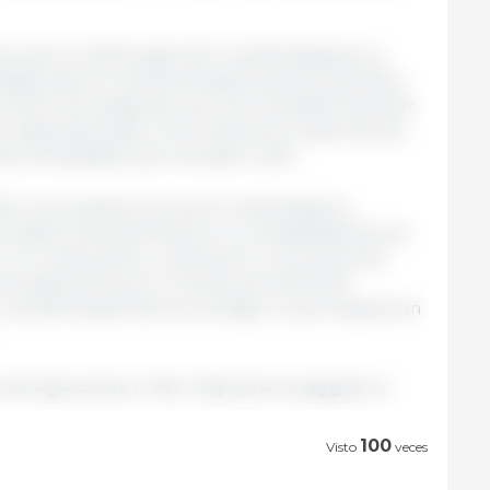
o que el cliente agricultor pueda asegurar su
rabajo para la compra de agroinsumos, semillas y
entre otros aspectos, así como también financiar
 maquinaria tales como tractores, implementos,
as necesidades que necesite cubrir.
4, los cerealeros se vieron enfrentados a
s afectó directamente en la rentabilidad de sus
 con costos altos y cosecharon con precios de
principalmente por el exceso de oferta de
 una demanda interna a la baja, lo que impacta en
 de Agricultura | Chile. https://www.sag.gob.cl/
100
Visto
veces