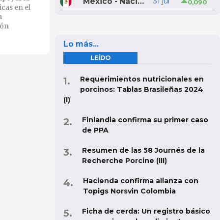
México - Nacional
31 jul
0,090
icas en el
a
ión
Lo más...
LEÍDO
Requerimientos nutricionales en
porcinos: Tablas Brasileñas 2024
(I)
Finlandia confirma su primer caso
de PPA
Resumen de las 58 Journés de la
Recherche Porcine (III)
Hacienda confirma alianza con
Topigs Norsvin Colombia
Ficha de cerda: Un registro básico