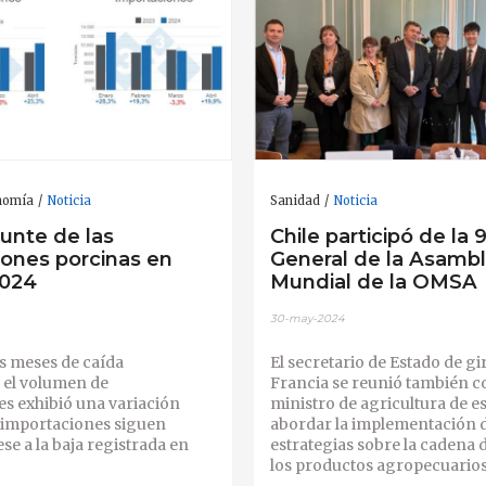
nomía
Noticia
Sanidad
Noticia
punte de las
Chile participó de la 
iones porcinas en
General de la Asamb
2024
Mundial de la OMSA
30-may-2024
s meses de caída
El secretario de Estado de gi
 el volumen de
Francia se reunió también c
s exhibió una variación
ministro de agricultura de e
s importaciones siguen
abordar la implementación de
se a la baja registrada en
estrategias sobre la cadena 
los productos agropecuarios