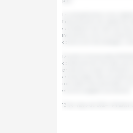
país.
La campaña tiene como objetiv
financiamiento de capital de t
contratación de mano de obra, 
inversiones como la compra de
construcción de bodegas, u otr
Durante la temporada 2023/202
condiciones de mercado que le
productos, es decir sembraron
compra bajos. Esto se explica 
mercados internacionales, con
el precio pagado a productor.
13 de mayo de 2024 | Ministerio