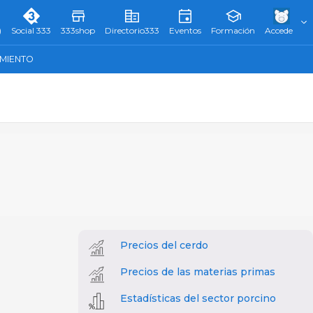
)
Social 333
333shop
Directorio333
Eventos
Formación
Accede
AMIENTO
Precios del cerdo
Precios de las materias primas
Estadísticas del sector porcino