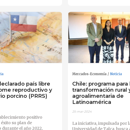
cia
Mercados-Economía
Noticia
declarado país libre
Chile: programa para 
rome reproductivo y
transformación rural 
rio porcino (PRRS)
agroalimentaria de
Latinoamérica
25-mar-2024
tablecimiento positivo
éxito su plan de
La iniciativa, impulsada por l
 durante el año 2022,
Universidad de Talca, busca 