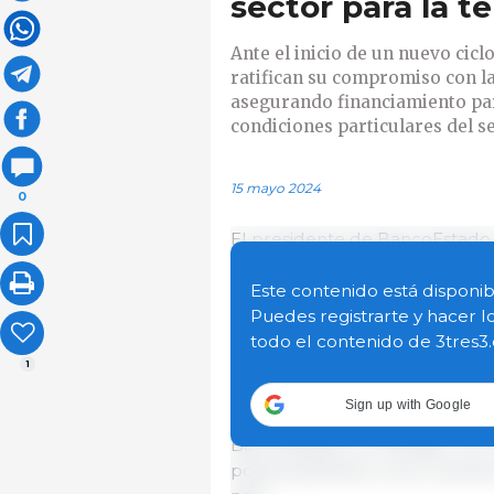
sector para la 
Ante el inicio de un nuevo ciclo
ratifican su compromiso con l
asegurando financiamiento para
condiciones particulares del 
15 mayo 2024
0
El presidente de BancoEstado
Agricultura, Esteban Valenzuel
agrícola de otoño 2024, que b
Este contenido está disponib
sector.
Puedes registrarte y hacer l
todo el contenido de 3tres3
La actividad se enmarca en el i
1
periodo en que los agricultore
Sign up with Google
para asegurar la alimentación 
BancoEstado y el Minagri con el
posicionamiento como una de 