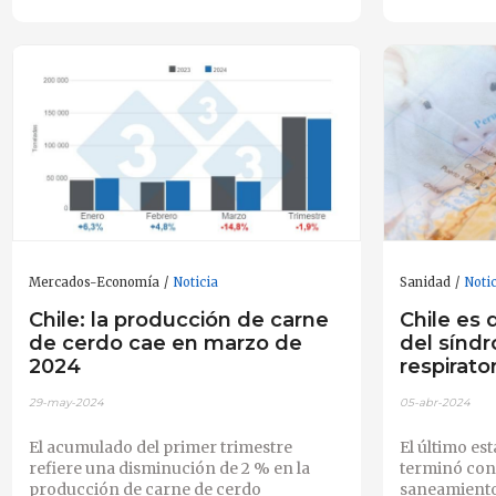
Mercados-Economía
Noticia
Sanidad
Noti
Chile: la producción de carne
Chile es 
de cerdo cae en marzo de
del sínd
2024
respirato
29-may-2024
05-abr-2024
El acumulado del primer trimestre
El último es
refiere una disminución de 2 % en la
terminó con 
producción de carne de cerdo
saneamiento