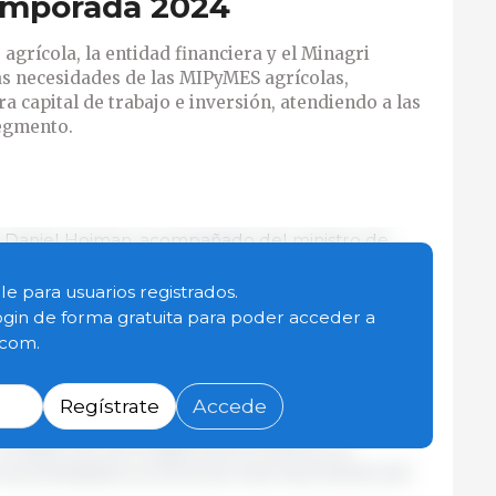
temporada 2024
 agrícola, la entidad financiera y el Minagri
as necesidades de las MIPyMES agrícolas,
 capital de trabajo e inversión, atendiendo a las
segmento.
, Daniel Hojman, acompañado del ministro de
a, dieron inicio durante esta jornada a la campaña
usca apoyar con financiamiento a las MIPyMES del
le para usuarios registrados.
ogin de forma gratuita para poder acceder a
.com.
nicio del ciclo agrícola 2024 desde este mes,
s realizan las siembras de otoño indispensables
Regístrate
Accede
de la población y ratifica el compromiso de
 desarrollo de la agricultura chilena y su
las actividades económicas más importantes del