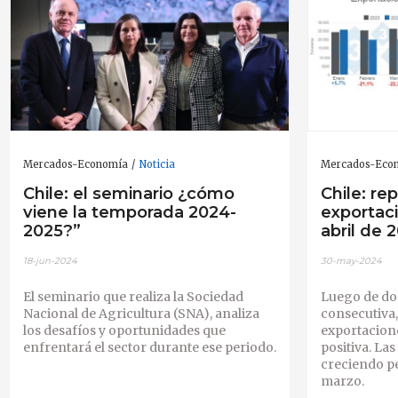
Mercados-Economía
Noticia
Mercados-Eco
Chile: el seminario ¿cómo
Chile: re
viene la temporada 2024-
exportac
2025?”
abril de 
18-jun-2024
30-may-2024
El seminario que realiza la Sociedad
Luego de do
Nacional de Agricultura (SNA), analiza
consecutiva,
los desafíos y oportunidades que
exportacione
enfrentará el sector durante ese periodo.
positiva. La
creciendo pe
marzo.