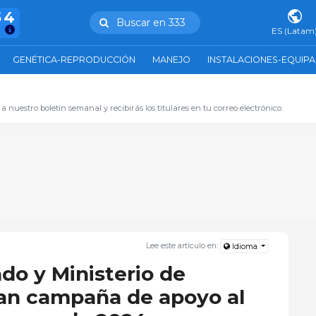
54
Buscar en 333
ES (Latam
GENÉTICA-REPRODUCCIÓN
MANEJO
INSTALACIONES-EQUIP
 a nuestro boletín semanal y recibirás los titulares en tu correo electrónico.
Lee este artículo en:
Idioma
do y Ministerio de
zan campaña de apoyo al