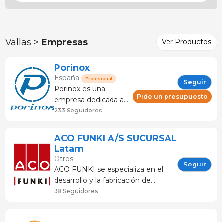
Vallas >
Empresas
Ver Productos
Porinox
España
Profesional
Seguir
Porinox es una
Pide un presupuesto
empresa dedicada a
la fabricación y al
233 Seguidores
desarrollo de
proyectos
ACO FUNKI A/S SUCURSAL
en instalaciones
Latam
ganaderas del sector
Otros
porcino. Ofrece
Seguir
ACO FUNKI se especializa en el
servicios y soluciones
desarrollo y la fabricación de
innovadoras para las
instalaciones de granja para
38 Seguidores
granjas de cerdos,
productores de cerdos de todo el
como por ejemplo
mundo. ACO FUNKI es hoy una
equipamientos de