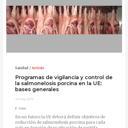
coach especializada en gestión de equipos y
organizaciones
por la Universitat de Lleida y está
especializándose en
neuromanagement
.
Sanidad
Artículo
Programas de vigilancia y control de
la salmonelosis porcina en la UE:
bases generales
12-may-2014
E. Creus
En un futuro la UE deberá definir objetivos de
reducción de salmonelosis porcina para cada
país en función de su situación de partida