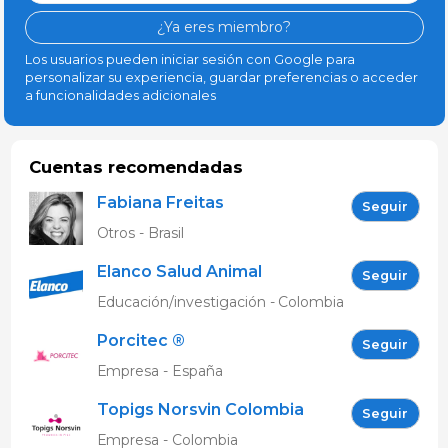
¿Ya eres miembro?
Los usuarios pueden iniciar sesión con Google para
personalizar su experiencia, guardar preferencias o acceder
a funcionalidades adicionales
Cuentas recomendadas
Fabiana Freitas
Seguir
Otros - Brasil
Elanco Salud Animal
Seguir
Educación/investigación - Colombia
Porcitec ®
Seguir
Empresa - España
Topigs Norsvin Colombia
Seguir
Empresa - Colombia