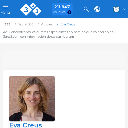
211.847
Usuarios
Menú
333
Social 333
Autores
Eva Creus
Aquí encontrarás los autores especialistas en porcino que colaboran en
3tres3.com con información de su curriculum
Eva Creus