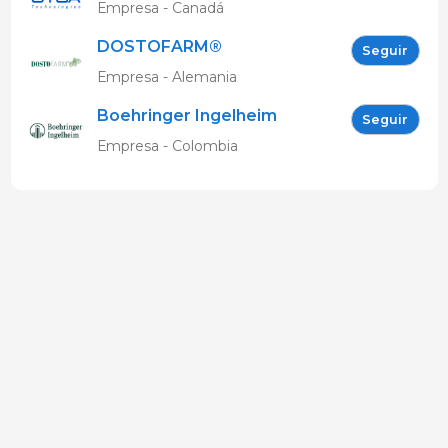
Latinoamérica
Empresa - Canadá
DOSTOFARM®
Seguir
Empresa - Alemania
Boehringer Ingelheim
Seguir
Salud Animal - Colombia
Empresa - Colombia