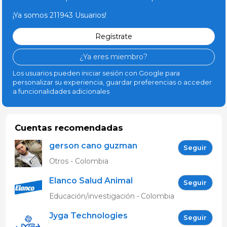
¡Ya somos 211943 Usuarios!
Regístrate
¿Ya eres miembro?
Los usuarios pueden iniciar sesión con Google para
personalizar su experiencia, guardar preferencias o acceder
a funcionalidades adicionales
Cuentas recomendadas
gerson cano guzman
Seguir
Otros - Colombia
Elanco Salud Animal
Seguir
Educación/investigación - Colombia
Jyga Technologies
Seguir