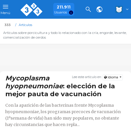
211.911
Usuarios
Menú
333
Artículos
Artículos sobre porcicultura y todo lo relacionado con la cría, engorde, levante,
comercialización de cerdos
Mycoplasma
Lee este artículo en:
Idioma
hyopneumoniae
: elección de la
mejor pauta de vacunación
Con la aparición de las bacterinas frente Mycoplasma
hyopneumoniae, los programas precoces de vacunación
(1ªsemana de vida) han sido muy populares, no obstante
hay circunstancias que hacen repla...