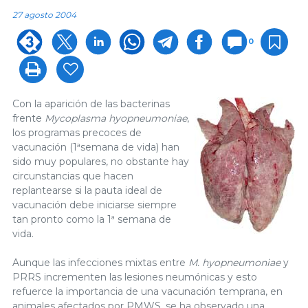
27 agosto 2004
0
Con la aparición de las bacterinas
frente
Mycoplasma hyopneumoniae
,
los programas precoces de
vacunación (1ªsemana de vida) han
sido muy populares, no obstante hay
circunstancias que hacen
replantearse si la pauta ideal de
vacunación debe iniciarse siempre
tan pronto como la 1ª semana de
vida.
Aunque las infecciones mixtas entre
M. hyopneumoniae
y
PRRS incrementen las lesiones neumónicas y esto
refuerce la importancia de una vacunación temprana, en
animales afectados por PMWS, se ha observado una