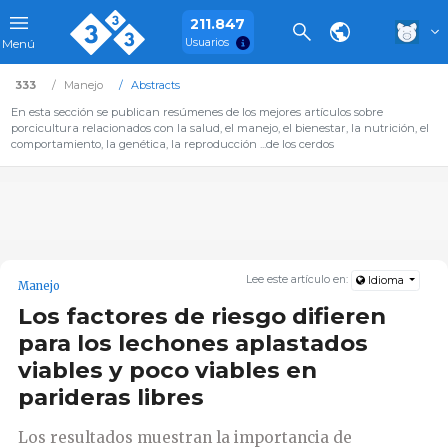
211.847
Usuarios
Menú
333
Manejo
Abstracts
En esta sección se publican resúmenes de los mejores artículos sobre
porcicultura relacionados con la salud, el manejo, el bienestar, la nutrición, el
comportamiento, la genética, la reproducción ...de los cerdos
Lee este artículo en:
Idioma
Manejo
Los factores de riesgo difieren
para los lechones aplastados
viables y poco viables en
parideras libres
Los resultados muestran la importancia de