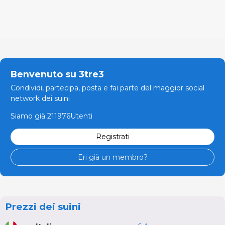
Benvenuto su 3tre3
Condividi, partecipa, posta e fai parte del maggior social
network dei suini
Siamo già 211976Utenti
Registrati
Eri già un membro?
Prezzi dei suini