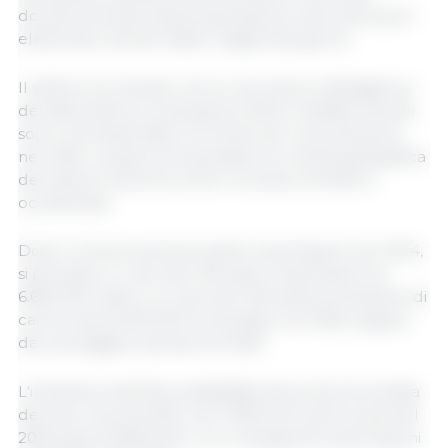
dovute all'esodo della popolazione, alla carenza di
elettricità e ad altri fattori legati alla guerra.
Il settore ha rilevato che la coscrizione obbligatoria
dei dipendenti e la situazione delle malattie animali
sono i principali fattori di rischio per la produzione
nel 2025. La guerra ha spostato la crescita geografica
del settore suinicolo verso l'Ucraina centrale e
occidentale.
Dopo un forte aumento delle macellazioni nel 2024,
si prevede un calo del 13% delle macellazioni (a
6.650.000 capi) e un calo del 12% della produzione di
carne suina (a 610.000 tonnellate) nel 2025, seguito
da una leggera ripresa nel 2026.
L'industria si dichiara soddisfatta dei prezzi di vendita
dei suini, ma prevede che l'offerta di carne suina del
2025 sarà insufficiente, con conseguenti importazioni