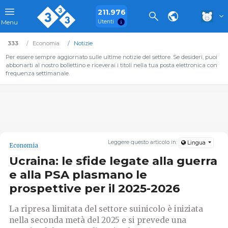
211.976
Utenti
Menu
333
Economia
Notizie
Per essere sempre aggiornato sulle ultime notizie del settore. Se desideri, puoi
abbonarti al nostro bollettino e riceverai i titoli nella tua posta elettronica con
frequenza settimanale.
Leggere questo articolo in:
Lingua
Economia
Ucraina: le sfide legate alla guerra
e alla PSA plasmano le
prospettive per il 2025-2026
La ripresa limitata del settore suinicolo è iniziata
nella seconda metà del 2025 e si prevede una