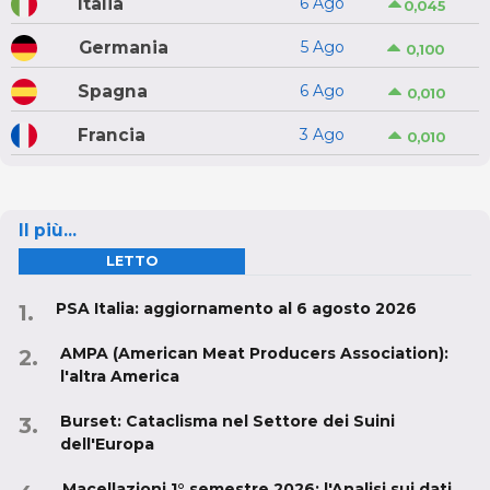
Italia
6 Ago
0,045
Germania
5 Ago
0,100
Spagna
6 Ago
0,010
Francia
3 Ago
0,010
Il più...
LETTO
PSA Italia: aggiornamento al 6 agosto 2026
AMPA (American Meat Producers Association):
l'altra America
Burset: Cataclisma nel Settore dei Suini
dell'Europa
Macellazioni 1° semestre 2026: l'Analisi sui dati