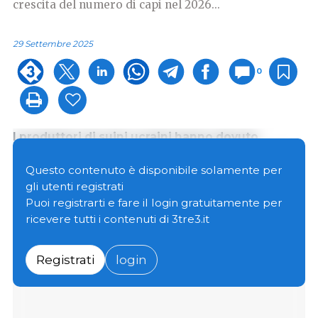
crescita del numero di capi nel 2026...
29 Settembre 2025
0
I produttori di suini ucraini hanno dovuto
affrontare una crescente incertezza a causa
della guerra tra Russia e Ucraina.
Questo contenuto è disponibile solamente per
gli utenti registrati
Puoi registrarti e fare il login gratuitamente per
Sia nel 2024 che nel 2025, sono stati segnalati
ricevere tutti i contenuti di 3tre3.it
bombardamenti, attacchi aerei e droni contro
allevamenti di suini nell'Ucraina orientale.
Registrati
login