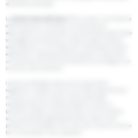
di 30.000 tonnellate.
La
peste suina africana
(PSA) rimane un problema
importante per l'industria. La mancanza di
assicurazioni commerciali o sovvenzionate dallo Stato
scoraggia la produzione e limita le opportunità di
esportazione. Le normative per l'eliminazione delle
epidemie e il depopolamento spesso comportano
un aumento dei rischi di produzione che sfuggono al
controllo dei produttori.
I prezzi al dettaglio della carne suina hanno
raggiunto il massimo storico nel 2025, deprimendo i
consumi. La carne suina è inoltre diventata
relativamente più costosa rispetto a manzo e
pollame; tuttavia, i prezzi di tutte e tre le proteine ​​
sono aumentati significativamente, a favore del
pollame. È probabile che il calo dei consumi continui
tra i consumatori meno abbienti...