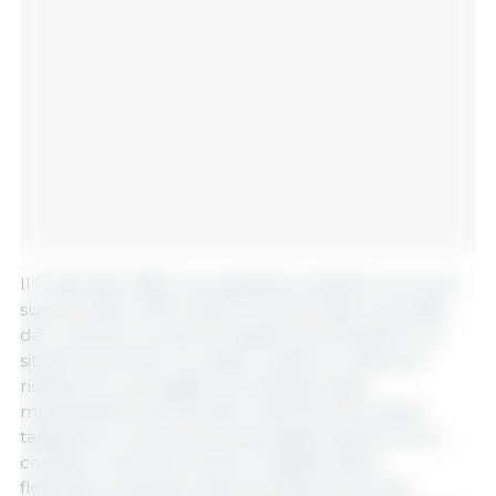
Il 1° gennaio 2025, il più grande produttore di carne
suina ucraino, APK Invest, ha annunciato la perdita
del controllo su diversi impianti di produzione ora
situati nei territori occupati. Il settore continua a
risentire di una logistica complessa, della
mobilitazione dei lavoratori, dell'aumento della
tassazione, inclusa una nuova tassa di guerra, di un
contesto macroeconomico instabile, delle
fluttuazioni valutarie, delle perdite di mercato