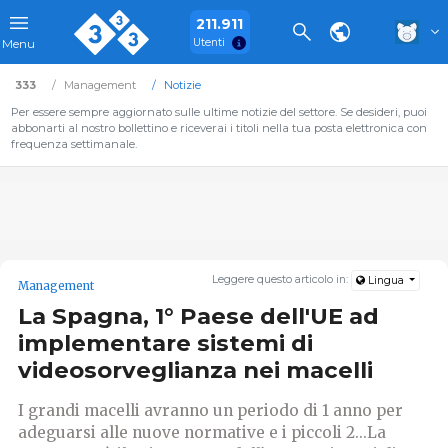
211.911
Utenti
Menu
333
Management
Notizie
Per essere sempre aggiornato sulle ultime notizie del settore. Se desideri, puoi
abbonarti al nostro bollettino e riceverai i titoli nella tua posta elettronica con
frequenza settimanale.
Leggere questo articolo in:
Lingua
Management
La Spagna, 1° Paese dell'UE ad
implementare sistemi di
videosorveglianza nei macelli
I grandi macelli avranno un periodo di 1 anno per
adeguarsi alle nuove normative e i piccoli 2...La