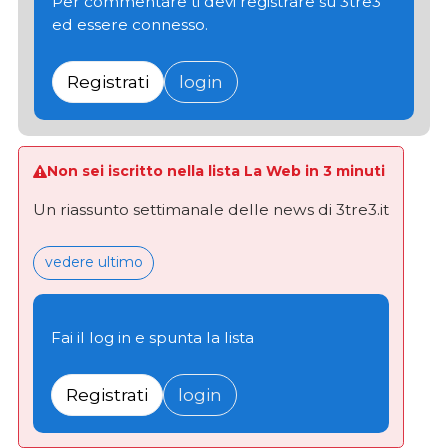
Per commentare ti devi registrare su 3tre3
ed essere connesso.
Registrati
login
Non sei iscritto nella lista La Web in 3 minuti
Un riassunto settimanale delle news di 3tre3.it
vedere ultimo
Fai il log in e spunta la lista
Registrati
login