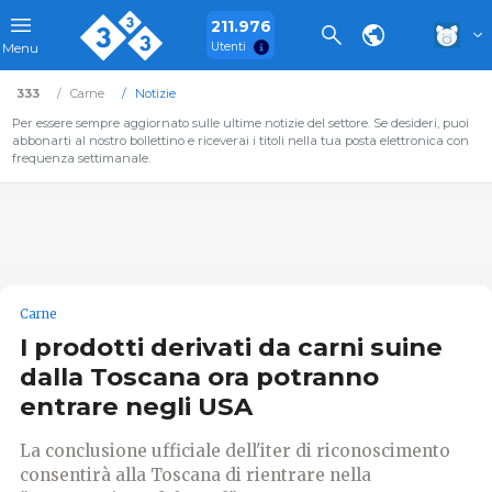
211.976
Utenti
Menu
333
Carne
Notizie
Per essere sempre aggiornato sulle ultime notizie del settore. Se desideri, puoi
abbonarti al nostro bollettino e riceverai i titoli nella tua posta elettronica con
frequenza settimanale.
Carne
I prodotti derivati da carni suine
dalla Toscana ora potranno
entrare negli USA
La conclusione ufficiale dell'iter di riconoscimento
consentirà alla Toscana di rientrare nella