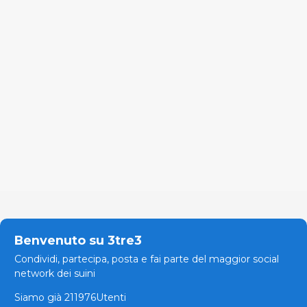
Benvenuto su 3tre3
Condividi, partecipa, posta e fai parte del maggior social
network dei suini
Siamo già 211976Utenti