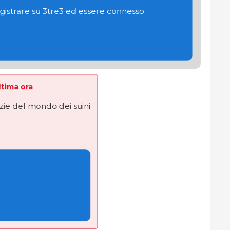
gistrare su 3tre3 ed essere connesso.
Ultima ora
izie del mondo dei suini