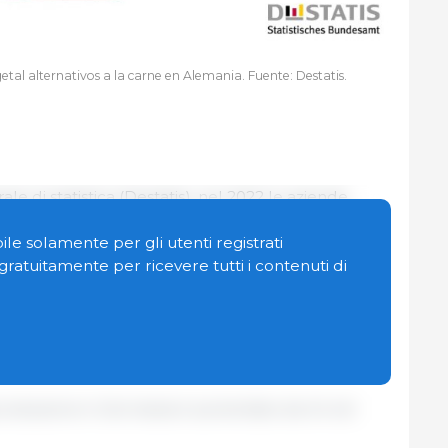
tal alternativos a la carne en Alemania. Fuente: Destatis.
ale di statistica (Destatis), nel 2022 le aziende
in più di prodotti vegetali alternativi alla carne
e la produzione è addirittura aumentata del 72,7%
le solamente per gli utenti registrati
n gratuitamente per ricevere tutti i contenuti di
rodotti sostitutivi della carne, rispetto alle circa
cedente. Il valore di questi prodotti è cresciuto
 rispetto al 2021 (458,2 milioni di euro).
 produzione in Germania è aumentato da 44 nel