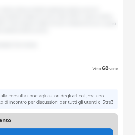
alore dei prodotti sostitutivi della carne è
prodotti a base di carne. Nel 2022 il valore della
tti in Germania è stato di 42,4 miliardi di euro, quasi
sostituti della carne...
tatis/ Germania.
68
Visto
volte
la consultazione agli autori degli articoli, ma uno
di incontro per discussioni per tutti gli utenti di 3tre3
ento