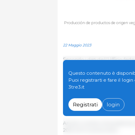
Producción de productos de origen vege
22 Maggio 2023
Secondo i dati dell'Ufficio feder
tedesche hanno prodotto il 6,5% 
rispetto all'anno precedente, 
Questo contenuto è disponibi
rispetto al 2019.
Puoi registrarti e fare il logi
3tre3.it
Nel 2022, 104.300 tonnellate di p
97.900 tonnellate dell'anno pre
Registrati
login
del 17,3% (537,4 milioni di euro)
Anche il numero di società di
2021 a 51 lo scorso anno.