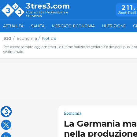
3tres3.com
211
Comunità Professionale
Utenti Reali 
Suinicola
ATTUALITÀ
SANITÀ
MERCATO-ECONOMIA
NUTRIZIONE
G
333
Economia
Notizie
Per essere sempre aggiornato sulle ultime notizie del settore. Se desideri, puoi abbo
settimanale.
Economia
La Germania mant
nella produzione 