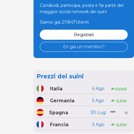
Condividi, partecipa, posta e fai parte del
maggior social network dei suini
Siamo già 211847Utenti
Registrati
Eri già un membro?
Prezzi dei suini
Italia
6 Ago
0,045
Germania
5 Ago
0,100
Spagna
30 Lug
0
Francia
3 Ago
0,010