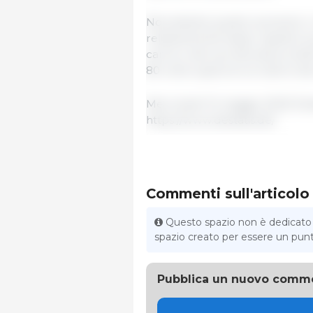
Nonostante questo aumento, il v
relativamente basso rispetto ai 
carne e dei suoi derivati ​​prodo
80 volte superiore al valore dei 
Mercoledì 10 maggio 2023/ Des
https://www.destatis.de/
Commenti sull'articolo
Questo spazio non è dedicato al
spazio creato per essere un punto 
Pubblica un nuovo comm