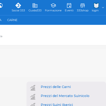
Social 333
Guida333
Formazione
Eventi
333shop
login
A
CARNE
za
Prezzi delle Carni
Prezzi del Mercato Suinicolo
Prezzi Suini Iberici