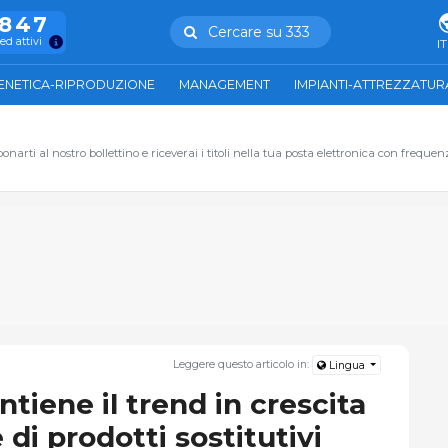
.847
Cercare su 333
ed attivi
IT
ENETICA-RIPRODUZIONE
MANAGEMENT
IMPIANTI-ATTREZZATUR
narti al nostro bollettino e riceverai i titoli nella tua posta elettronica con frequen
Leggere questo articolo in:
Lingua
iene il trend in crescita
di prodotti sostitutivi