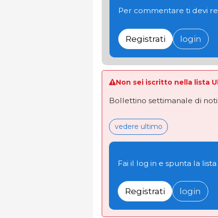
Per commentare ti devi re
Registrati
login
Non sei iscritto nella lista 
Bollettino settimanale di not
vedere ultimo
Fai il log in e spunta la lista
Registrati
login