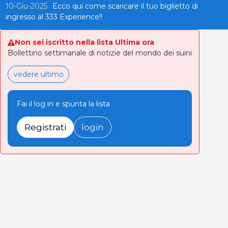
10-Giu-2025
Ecco qui come scaricare il tuo biglietto di
ingresso al 333 Experience!!
Non sei iscritto nella lista Ultima ora
Bollettino settimanale di notizie del mondo dei suini
vedere ultimo
Fai il log in e spunta la lista
Registrati
login