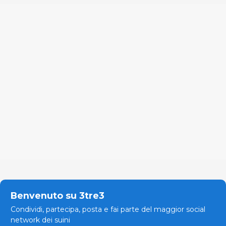
Benvenuto su 3tre3
Condividi, partecipa, posta e fai parte del maggior social
network dei suini