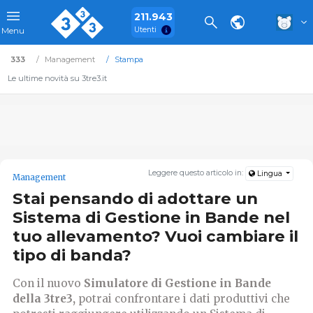
211.943
Utenti
Menu
333
Management
Stampa
Le ultime novità su 3tre3.it
Leggere questo articolo in:
Lingua
Management
Stai pensando di adottare un
Sistema di Gestione in Bande nel
tuo allevamento? Vuoi cambiare il
tipo di banda?
Con il nuovo
Simulatore di Gestione in Bande
della 3tre3,
potrai confrontare i dati produttivi che