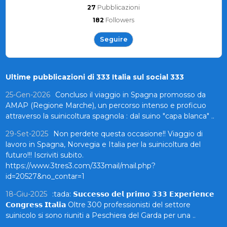
27
Pubblicazioni
182
Followers
Seguire
Ultime pubblicazioni di 333 Italia sul social 333
25-Gen-2026
Concluso il viaggio in Spagna promosso da
AMAP (Regione Marche), un percorso intenso e proficuo
attraverso la suinicoltura spagnola : dal suino "capa blanca" ..
29-Set-2025
Non perdete questa occasione!! Viaggio di
lavoro in Spagna, Norvegia e Italia per la suinicoltura del
futuro!!! Iscriviti subito.
https://www.3tres3.com/333mail/mail.php?
id=20527&no_contar=1
18-Giu-2025
:tada: 𝗦𝘂𝗰𝗰𝗲𝘀𝘀𝗼 𝗱𝗲𝗹 𝗽𝗿𝗶𝗺𝗼 𝟯𝟯𝟯 𝗘𝘅𝗽𝗲𝗿𝗶𝗲𝗻𝗰𝗲
𝗖𝗼𝗻𝗴𝗿𝗲𝘀𝘀 𝗜𝘁𝗮𝗹𝗶𝗮 Oltre 300 professionisti del settore
suinicolo si sono riuniti a Peschiera del Garda per una ..