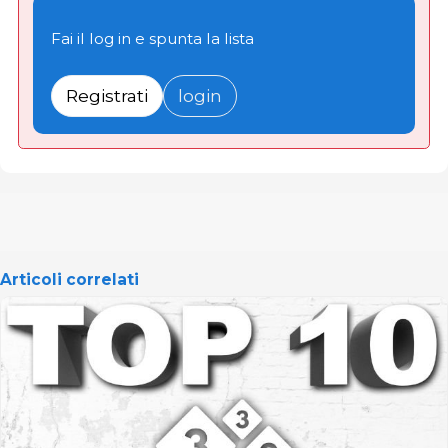
Fai il log in e spunta la lista
Registrati
login
Articoli correlati