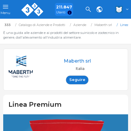
211.847
Utenti
Menu
333
Catalogo di Aziende e Prodotti
Aziende
Maberth srl
Linea
È una guida alle aziende e ai prodotti del settore suinicolo e zootecnico in
genere, dall'allevamento all'industria alimentare.
Maberth srl
Italia
Seguire
Linea Premium