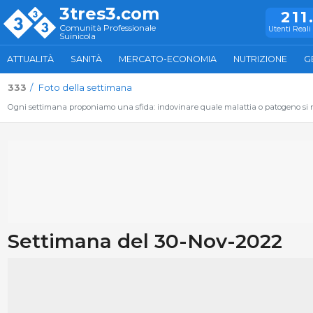
3tres3.com
211
Comunità Professionale
Utenti Reali 
Suinicola
ATTUALITÀ
SANITÀ
MERCATO-ECONOMIA
NUTRIZIONE
G
333
Foto della settimana
Ogni settimana proponiamo una sfida: indovinare quale malattia o patogeno si nas
Settimana del 30-Nov-2022