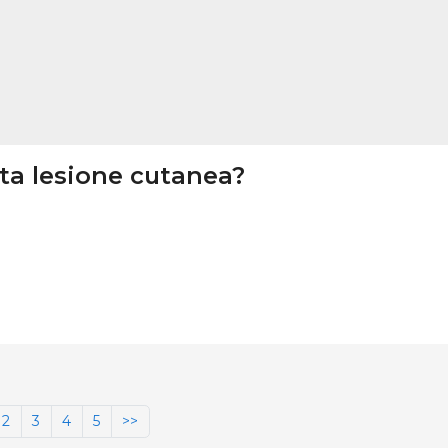
sta lesione cutanea?
2
3
4
5
>>