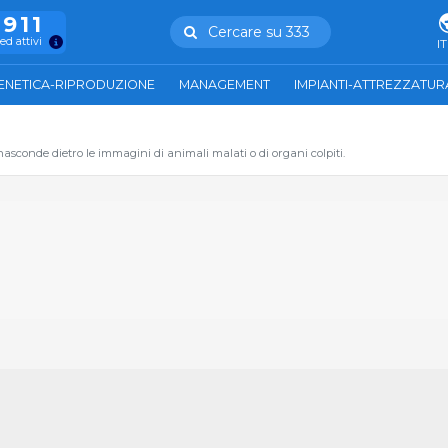
.911
Cercare su 333
ed attivi
IT
ENETICA-RIPRODUZIONE
MANAGEMENT
IMPIANTI-ATTREZZATUR
conde dietro le immagini di animali malati o di organi colpiti.