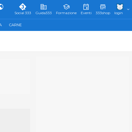
Social 333
Guida333
Formazione
Eventi
333shop
login
A
CARNE