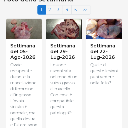
1
2
3
4
5
>>
Settimana
Settimana
Settimana
del 05-
del 29-
del 22-
Ago-2026
Lug-2026
Lug-2026
Ovaie
Lesione
Quale di
recuperate
riscontrata
queste lesioni
durante la
nel rene di un
puoi vedere
macellazione
suino grasso
nella foto?
di femmine
al macello.
all'ingrasso.
Con cosa è
L'ovaia
compatibile
sinistra è
questa
normale, ma
patologia?:
quella destra
e l'utero sono