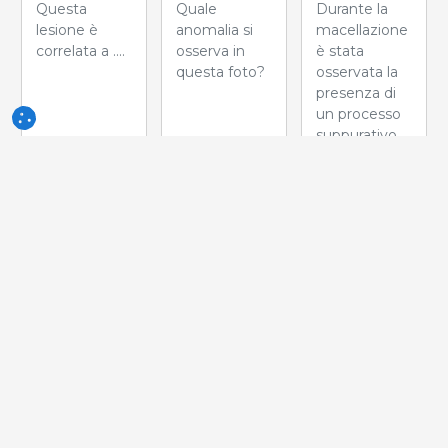
Questa
Quale
Durante la
lesione è
anomalia si
macellazione
correlata a ....
osserva in
è stata
questa foto?
osservata la
presenza di
un processo
suppurativo
localizzato
nella colonna
vertebrale. Di
cosa si tratta?
Settimana
Settimana
Settimana
del 27-
del 20-
del 13-
Mag-2026
Mag-2026
Mag-2026
Comparsa di
Qual è il
In un box da