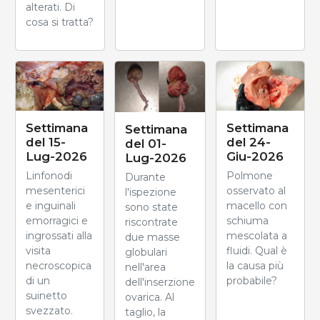
alterati. Di
cosa si tratta?
Settimana
Settimana
Settimana
del 15-
del 24-
del 01-
Lug-2026
Giu-2026
Lug-2026
Linfonodi
Polmone
Durante
mesenterici
osservato al
l'ispezione
e inguinali
macello con
sono state
emorragici e
schiuma
riscontrate
ingrossati alla
mescolata a
due masse
visita
fluidi. Qual è
globulari
necroscopica
la causa più
nell'area
di un
probabile?
dell'inserzione
suinetto
ovarica. Al
svezzato.
taglio, la