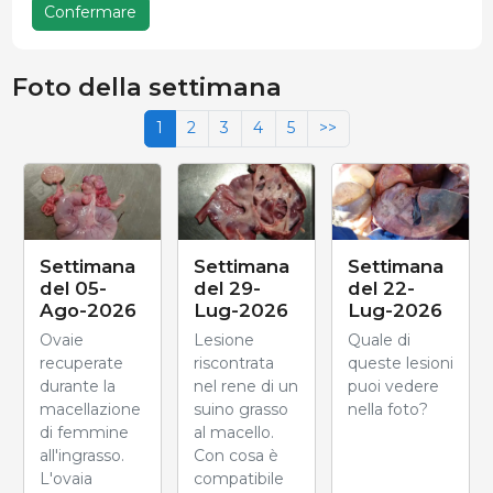
Confermare
Foto della settimana
1
2
3
4
5
>>
Settimana
Settimana
Settimana
del 05-
del 29-
del 22-
Ago-2026
Lug-2026
Lug-2026
Ovaie
Lesione
Quale di
recuperate
riscontrata
queste lesioni
durante la
nel rene di un
puoi vedere
macellazione
suino grasso
nella foto?
di femmine
al macello.
all'ingrasso.
Con cosa è
L'ovaia
compatibile