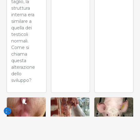
taglio, la
struttura
interna era
similare a
quella dei
testicoli
normali.
Come si
chiama
questa
alterazione
dello
sviluppo?
Settimana
Settimana
Settimana
del 10-Giu-
del 03-Giu-
del 27-
2026
2026
Mag-2026