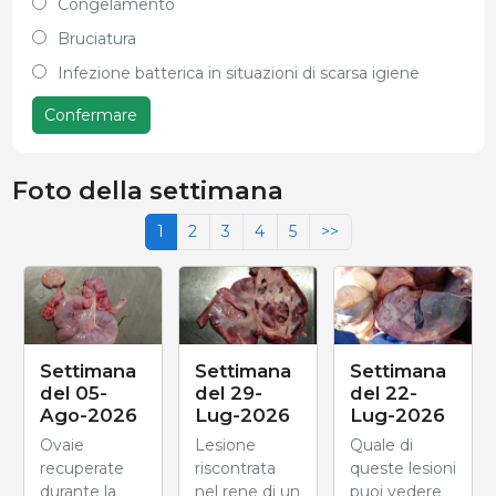
Congelamento
Bruciatura
Infezione batterica in situazioni di scarsa igiene
Confermare
Foto della settimana
1
2
3
4
5
>>
Settimana
Settimana
Settimana
del 05-
del 29-
del 22-
Ago-2026
Lug-2026
Lug-2026
Ovaie
Lesione
Quale di
recuperate
riscontrata
queste lesioni
durante la
nel rene di un
puoi vedere