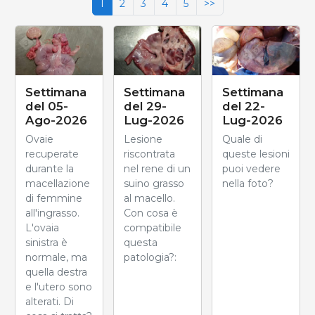
1
2
3
4
5
>>
Settimana
Settimana
Settimana
del 05-
del 29-
del 22-
Ago-2026
Lug-2026
Lug-2026
Ovaie
Lesione
Quale di
recuperate
riscontrata
queste lesioni
durante la
nel rene di un
puoi vedere
macellazione
suino grasso
nella foto?
di femmine
al macello.
all'ingrasso.
Con cosa è
L'ovaia
compatibile
sinistra è
questa
normale, ma
patologia?:
quella destra
e l'utero sono
alterati. Di