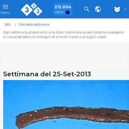
212.004
Utenti
Menu
333
Foto della settimana
Ogni settimana proponiamo una sfida: indovinare quale malattia o patogeno
si nasconde dietro le immagini di animali malati o di organi colpiti.
Settimana del 25-Set-2013