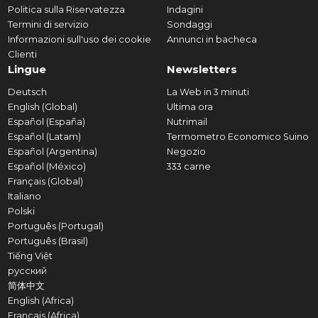
Politica sulla Riservatezza
Indagini
Termini di servizio
Sondaggi
Informazioni sull'uso dei cookie
Annunci in bacheca
Clienti
Lingue
Newsletters
Deutsch
La Web in 3 minuti
English (Global)
Ultima ora
Español (España)
Nutrimail
Español (Latam)
Termometro Economico Suino
Español (Argentina)
Negozio
Español (México)
333 carne
Français (Global)
Italiano
Polski
Português (Portugal)
Português (Brasil)
Tiếng Việt
русский
简体中文
English (Africa)
Français (Africa)