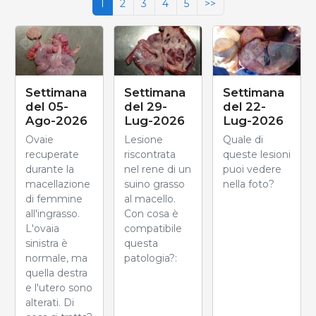
1
2
3
4
5
>>
Settimana
Settimana
Settimana
del 05-
del 29-
del 22-
Ago-2026
Lug-2026
Lug-2026
Ovaie
Lesione
Quale di
recuperate
riscontrata
queste lesioni
durante la
nel rene di un
puoi vedere
macellazione
suino grasso
nella foto?
di femmine
al macello.
all'ingrasso.
Con cosa è
L'ovaia
compatibile
sinistra è
questa
normale, ma
patologia?:
quella destra
e l'utero sono
alterati. Di