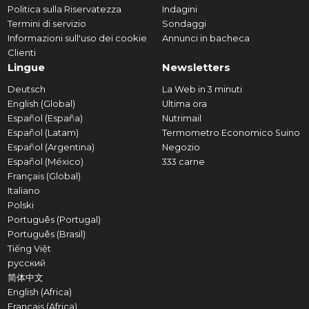
Politica sulla Riservatezza
Indagini
Termini di servizio
Sondaggi
Informazioni sull'uso dei cookie
Annunci in bacheca
Clienti
Lingue
Newsletters
Deutsch
La Web in 3 minuti
English (Global)
Ultima ora
Español (España)
Nutrimail
Español (Latam)
Termometro Economico Suino
Español (Argentina)
Negozio
Español (México)
333 carne
Français (Global)
Italiano
Polski
Português (Portugal)
Português (Brasil)
Tiếng Việt
русский
简体中文
English (Africa)
Français (Africa)