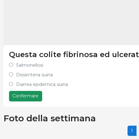
Questa colite fibrinosa ed ulcera
Salmonellosi
Dissenteria suina
Diarrea epidemica suina
Confermare
Foto della settimana
1