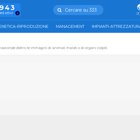
.943
Cercare su 333
ed attivi
IT
ENETICA-RIPRODUZIONE
MANAGEMENT
IMPIANTI-ATTREZZATUR
conde dietro le immagini di animali malati o di organi colpiti.