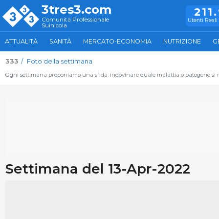
3tres3.com
211
Comunità Professionale
Utenti Reali 
Suinicola
ATTUALITÀ
SANITÀ
MERCATO-ECONOMIA
NUTRIZIONE
G
333
Foto della settimana
Ogni settimana proponiamo una sfida: indovinare quale malattia o patogeno si nas
Settimana del 13-Apr-2022