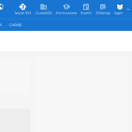
Social 333
Guida333
Formazione
Eventi
333shop
login
A
CARNE