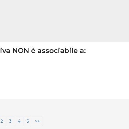
tiva NON è associabile a:
2
3
4
5
>>