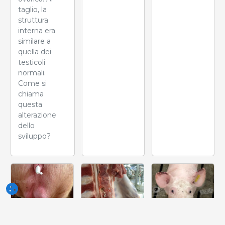
taglio, la
struttura
interna era
similare a
quella dei
testicoli
normali.
Come si
chiama
questa
alterazione
dello
sviluppo?
Settimana
Settimana
Settimana
del 10-Giu-
del 03-Giu-
del 27-