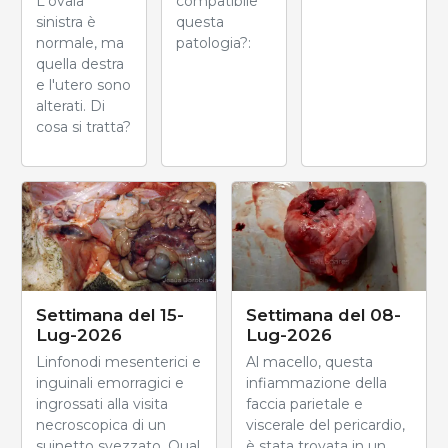
L'ovaia
compatibile
sinistra è
questa
normale, ma
patologia?:
quella destra
e l'utero sono
alterati. Di
cosa si tratta?
Settimana del 15-
Settimana del 08-
Lug-2026
Lug-2026
Linfonodi mesenterici e
Al macello, questa
inguinali emorragici e
infiammazione della
ingrossati alla visita
faccia parietale e
necroscopica di un
viscerale del pericardio,
suinetto svezzato. Qual
è stata trovata in un