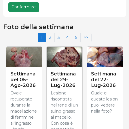
Confermare
Foto della settimana
1
2
3
4
5
>>
Settimana
Settimana
Settimana
del 05-
del 29-
del 22-
Ago-2026
Lug-2026
Lug-2026
Ovaie
Lesione
Quale di
recuperate
riscontrata
queste lesioni
durante la
nel rene di un
puoi vedere
macellazione
suino grasso
nella foto?
di femmine
al macello.
all'ingrasso.
Con cosa è