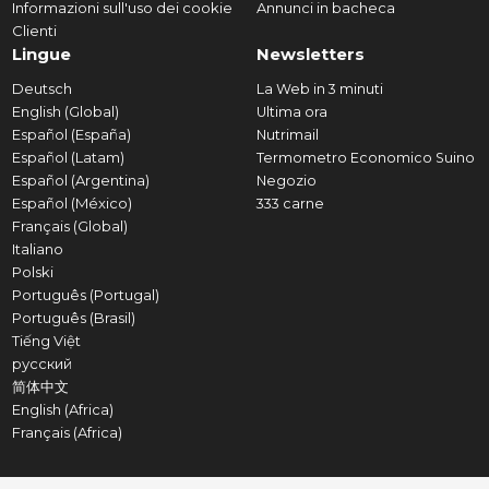
Informazioni sull'uso dei cookie
Annunci in bacheca
Clienti
Lingue
Newsletters
Deutsch
La Web in 3 minuti
English (Global)
Ultima ora
Español (España)
Nutrimail
Español (Latam)
Termometro Economico Suino
Español (Argentina)
Negozio
Español (México)
333 carne
Français (Global)
Italiano
Polski
Português (Portugal)
Português (Brasil)
Tiếng Việt
русский
简体中文
English (Africa)
Français (Africa)