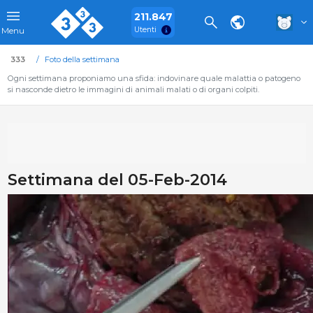
211.847
Utenti
Menu
333
Foto della settimana
Ogni settimana proponiamo una sfida: indovinare quale malattia o patogeno
si nasconde dietro le immagini di animali malati o di organi colpiti.
Settimana del 05-Feb-2014