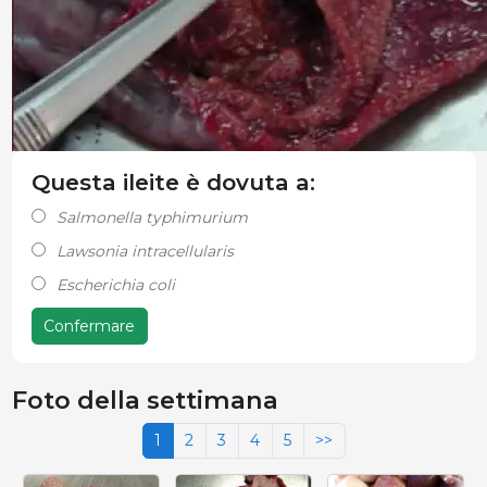
Questa ileite è dovuta a:
Salmonella typhimurium
Lawsonia intracellularis
Escherichia coli
Confermare
Foto della settimana
1
2
3
4
5
>>