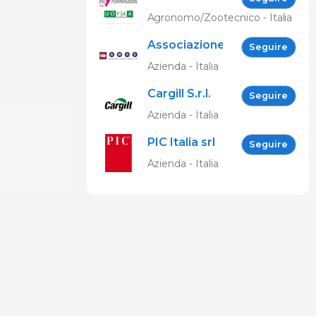
Spelta
Agronomo/Zootecnico - Italia
Associazione
Seguire
Nazionale
Azienda - Italia
Allevatori
Cargill S.r.l.
Suini (ANAS)
Seguire
Azienda - Italia
PIC Italia srl
Seguire
Azienda - Italia