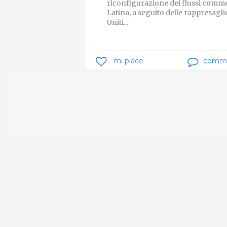
riconfigurazione dei flussi comme
Latina, a seguito delle rappresaglie
Uniti...
mi piace
comm