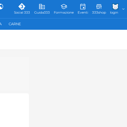
Social 333
Guida333
Formazione
Eventi
333shop
login
A
CARNE