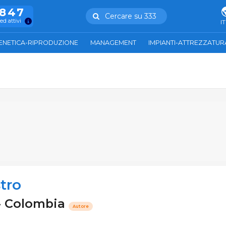
.847
Cercare su 333
ed attivi
IT
ENETICA-RIPRODUZIONE
MANAGEMENT
IMPIANTI-ATTREZZATUR
tro
 - Colombia
Autore