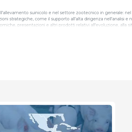
'allevamento suinicolo e nel settore zootecnico in generale: nel 
ioni strategiche, come il supporto all'alta dirigenza nell'analisi e n
iche, presentazioni e altri prodotti relativi all'evoluzione, alla s
i Economia e Market Intelligence di 333 America Latina, un'area
a del settore suinicolo.
 alto valore aggiunto, focalizzati su tutti gli anelli della filiera pr
ll'elenco degli autori esperti in allevamento suino di 3tres3 e co
ci relativi alla situazione attuale del settore.