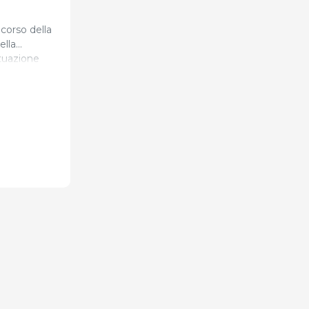
corso della
ella
ituazione
 che genera
oduttiva
ntribuisce