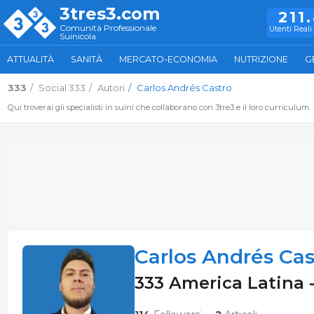
3tres3.com
211
Comunità Professionale
Utenti Reali 
Suinicola
ATTUALITÀ
SANITÀ
MERCATO-ECONOMIA
NUTRIZIONE
G
333
Social 333
Autori
Carlos Andrés Castro
Qui troverai gli specialisti in suini che collaborano con 3tre3 e il loro curriculum.
Carlos Andrés Cas
333 America Latina