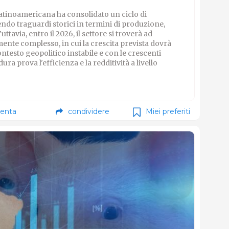
latinoamericana ha consolidato un ciclo di
ndo traguardi storici in termini di produzione,
tavia, entro il 2026, il settore si troverà ad
nte complesso, in cui la crescita prevista dovrà
 contesto geopolitico instabile e con le crescenti
ra prova l'efficienza e la redditività a livello
enta
condividere
Miei preferiti