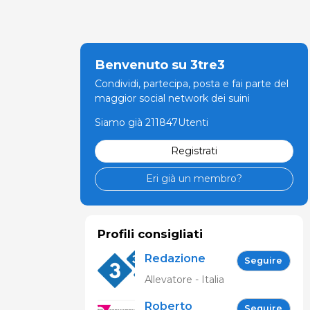
Benvenuto su 3tre3
Condividi, partecipa, posta e fai parte del
maggior social network dei suini
Siamo già 211847Utenti
Registrati
Eri già un membro?
Profili consigliati
Redazione
Seguire
333
Allevatore - Italia
Roberto
Seguire