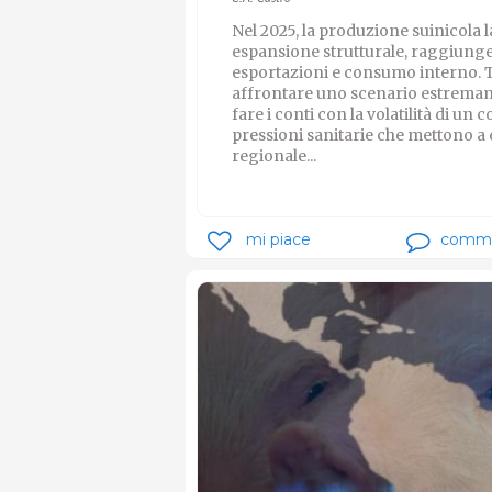
Nel 2025, la produzione suinicola 
espansione strutturale, raggiunge
esportazioni e consumo interno. Tut
affrontare uno scenario estremame
fare i conti con la volatilità di un
pressioni sanitarie che mettono a du
regionale...
mi piace
comm