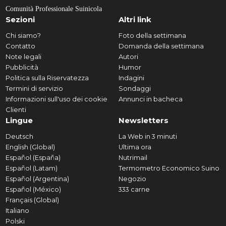
Comunità Professionale Suinicola
Sezioni
Altri link
Chi siamo?
Foto della settimana
Contatto
Domanda della settimana
Note legali
Autori
Pubblicità
Humor
Politica sulla Riservatezza
Indagini
Termini di servizio
Sondaggi
Informazioni sull'uso dei cookie
Annunci in bacheca
Clienti
Lingue
Newsletters
Deutsch
La Web in 3 minuti
English (Global)
Ultima ora
Español (España)
Nutrimail
Español (Latam)
Termometro Economico Suino
Español (Argentina)
Negozio
Español (México)
333 carne
Français (Global)
Italiano
Polski