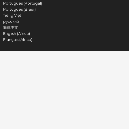
Português (Portugal)
Português (Brasil)
Tiếng Việt
русский
简体中文
English (Africa)
Français (Africa)