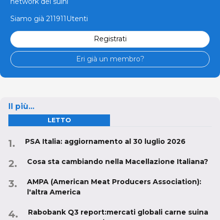
network dei suini
Siamo già 211911Utenti
Registrati
Eri già un membro?
Il più...
LETTO
PSA Italia: aggiornamento al 30 luglio 2026
Cosa sta cambiando nella Macellazione Italiana?
AMPA (American Meat Producers Association):
l'altra America
Rabobank Q3 report:mercati globali carne suina