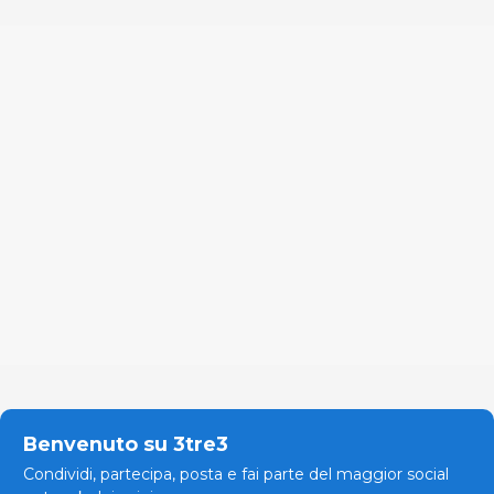
Benvenuto su 3tre3
Condividi, partecipa, posta e fai parte del maggior social