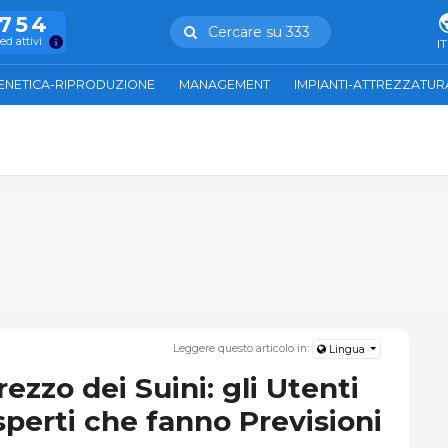
.754
Cercare su 333
ed attivi
IT
ENETICA-RIPRODUZIONE
MANAGEMENT
IMPIANTI-ATTREZZATUR
Leggere questo articolo in:
Lingua
ezzo dei Suini: gli Utenti
sperti che fanno Previsioni