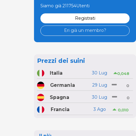
Siamo già 211754Utenti
Registrati
Eri già un membro?
Prezzi dei suini
Italia
30 Lug
0,048
Germania
29 Lug
0
Spagna
30 Lug
0
Francia
3 Ago
0,010
Il più...