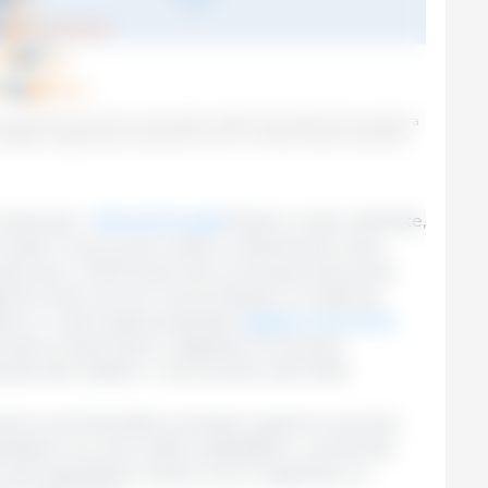
 nel 2023: confronto tra le previsioni degli Utenti della 333 (raccolte tra
effettivo registrato durante tutto l'anno. Il numero di dati analizzati è
Utenti per i
Mercati Europei
fossero molto ottimiste,
 realtà. Come si può vedere chiaramente nella
ropee per il 2023 erano ben al di sopra dei prezzi
nto livelli record. Ciononostante, la realtà ha
ve in 4 dei 6 paesi analizzati,
Spagna, Germania,
ercati europei hanno registrato incrementi
iando ben indietro i record storici del 2022.
anno anch'essi fatto previsioni superiori ai prezzi
ttative non sono state soddisfatte e i prezzi dei
ri alle aspettative, tranne che in Argentina, un