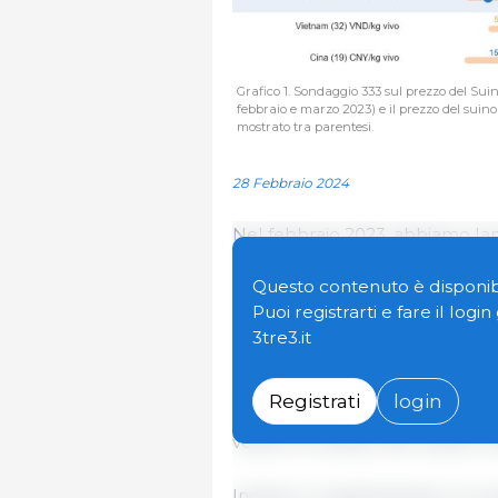
Grafico 1. Sondaggio 333 sul prezzo del Suino
febbraio e marzo 2023) e il prezzo del suino 
mostrato tra parentesi.
28 Febbraio 2024
Nel febbraio 2023, abbiamo lan
ponendo ai nostri utenti la se
del Suino nel vostro Paese nel 
Questo contenuto è disponibi
Paesi. Ora che abbiamo il Prez
Puoi registrarti e fare il logi
previsioni con la realtà.
3tre3.it
Nel grafico 1 puoi confrontare l
Registrati
login
prezzi per l'anno 2023 in ciascu
vedere le stesse informazioni i
Iniziamo congratulandoci con g