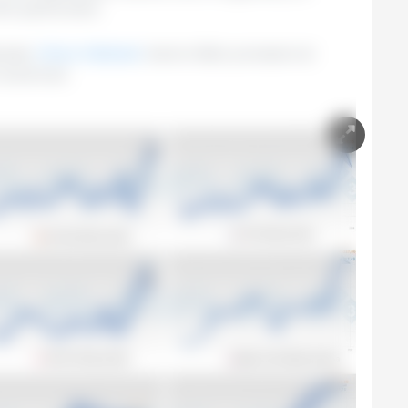
o particolare.
zzati,
Cina e Vietnam
, hanno fatto previsioni al
 avvenuto.