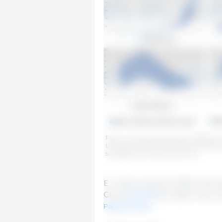
Figura 1. Evoluzione del prezzo medio del S
L'arancione mostra la previsione (mediana) 
sondaggio 333 sui prezzi del Suino.
E... cosa ci riserva il 2024? A
Clicca
sul link
per dare il tuo c
Paese nel 2024?.
..