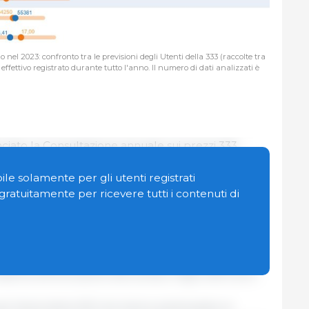
 nel 2023: confronto tra le previsioni degli Utenti della 333 (raccolte tra
effettivo registrato durante tutto l'anno. Il numero di dati analizzati è
ciato la Consultazione annuale sui prezzi 333
guente domanda: Quale sarà, secondo voi, il Prezzo
2023?... Abbiamo ricevuto 734 risposte da diversi
le solamente per gli utenti registrati
zo Medio Reale nel 2023, possiamo confrontare le
n gratuitamente per ricevere tutti i contenuti di
e previsioni dei nostri utenti con la media reale dei
no dei mercati analizzati e nella figura 1 puoi
nsieme all'evoluzione del prezzo negli ultimi anni.
li Utenti della 333 che hanno partecipato al