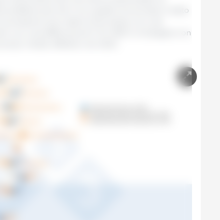
predittive perché il loro grado di successo è stato
re previsione sono stati la Germania, con una
etnam con una differenza di 1.141 VND e la Spagna con
 prezzo medio effettivo nel 2023.