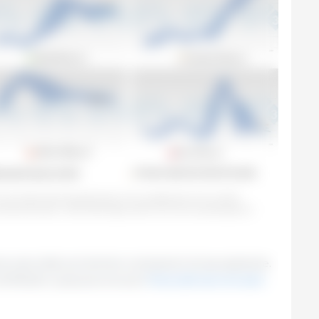
uino e deviazione standard per anno e paese (blu) fino al 2023.
del prezzo per il 2023 fatta dagli utenti che hanno partecipato al
ncora una volta vorremmo conoscere la tua opinione.
ontributo:
Quale pensi che sarà il
Prezzo del Suino nel vostro