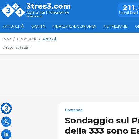
3tres3.com
211
Comunità Professionale
Utenti Reali 
Suinicola
ATTUALITÀ
SANITÀ
MERCATO-ECONOMIA
NUTRIZIONE
G
333
Economia
Articoli
Articoli sui suini
Economia
Sondaggio sul Pr
della 333 sono E