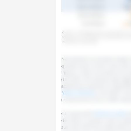
Grafico 1. Sondaggio 333 sul prezzo del Suino
febbraio e marzo 2023) e il prezzo del suino 
mostrato tra parentesi.
Nonostante le previsioni degli 
queste erano molto vicine alla
Figura 1, tutte le previsioni eu
del 2022, che avevano già raggiu
addirittura superato le aspettati
Italia e Polonia
, e nel 2023 i m
compresi tra il 22 e il 26%, lasc
Gli Utenti dell'
America Latina
h
del 2022. In questo caso le aspe
suini del 2023 sono stati inferio