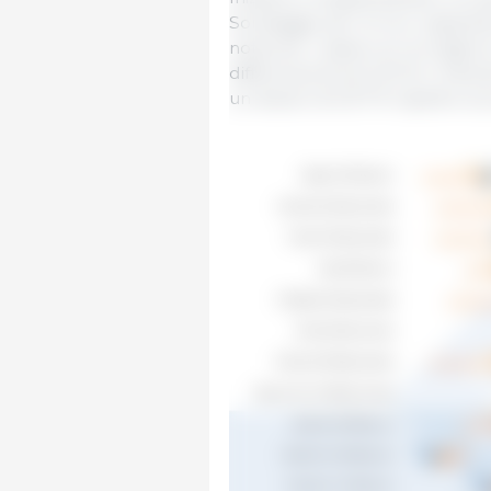
Sondaggio per le loro capacità 
notevole. I paesi con la miglio
differenza di soli 0,01 €, il Vi
un divario di 0,07 € rispetto al