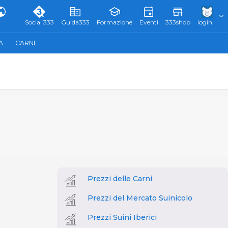
Social 333
Guida333
Formazione
Eventi
333shop
login
A
CARNE
Prezzi delle Carni
Prezzi del Mercato Suinicolo
Prezzi Suini Iberici