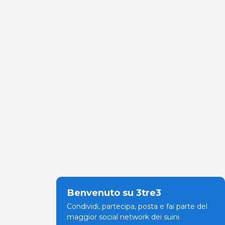
Benvenuto su 3tre3
Condividi, partecipa, posta e fai parte del
maggior social network dei suini