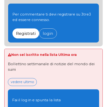
Per commentare ti devi registrare su 3tre3
ed essere connesso.
Registrati
login
Non sei iscritto nella lista Ultima ora
Bollettino settimanale di notizie del mondo dei
suini
vedere ultimo
Fai il log in e spunta la lista