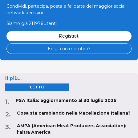
Condividi, partecipa, posta e fai parte del maggior social
network dei suini
Siamo già 211976Utenti
Registrati
Eri già un membro?
Il più...
LETTO
PSA Italia: aggiornamento al 30 luglio 2026
Cosa sta cambiando nella Macellazione Italiana?
AMPA (American Meat Producers Association):
l'altra America