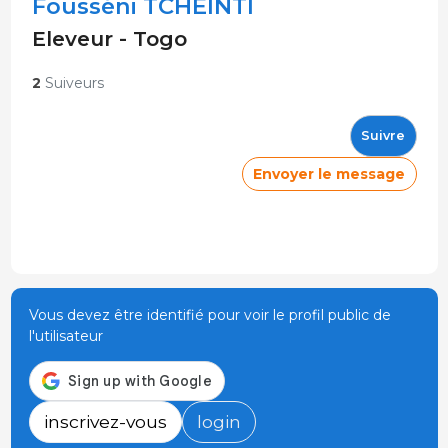
Fousséni TCHEINTI
Eleveur - Togo
2
Suiveurs
Suivre
Envoyer le message
Vous devez être identifié pour voir le profil public de
l'utilisateur
inscrivez-vous
login