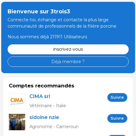
Bienvenue sur 3trois3
Connecte-toi, échange et contacte la plus large
communauté de professionnels de la filière porcine.
Nous sommes déjà 211911 Utilisateurs
inscrivez-vous
Déjà membre ?
Comptes recommandés
CIMA srl
Suivre
Vétérinaire - Italie
sidoine nzie
Suivre
Agronome - Cameroun