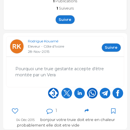
1
Publications
1
Suiveurs
Suivre
Rodrigue Kouamé
Eleveur - Côte d'Ivoire
Suivre
28-Nov-2015
Pourquoi une truie gestante accepte d'être
montée par un Vera
1
bonjour votre truie doit etre en chaleur
04-Déc-2015
.probablement elle doit etre vide