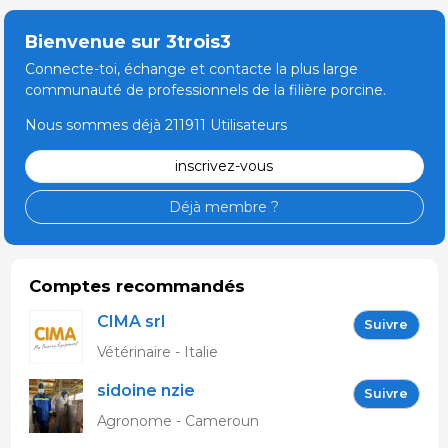
Bienvenue sur 3trois3
Connecte-toi, échange et contacte la plus large
communauté de professionnels de la filière porcine.
Nous sommes déjà 211911 Utilisateurs
inscrivez-vous
Déjà membre ?
Comptes recommandés
CIMA srl
Suivre
Vétérinaire - Italie
sidoine nzie
Suivre
Agronome - Cameroun