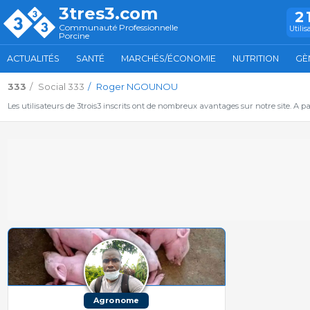
3tres3.com
2
Communauté Professionnelle
Utilis
Porcine
ACTUALITÉS
SANTÉ
MARCHÉS/ÉCONOMIE
NUTRITION
GÈ
333
Social 333
Roger NGOUNOU
Les utilisateurs de 3trois3 inscrits ont de nombreux avantages sur notre site. A p
Agronome