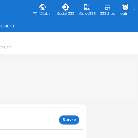
FR (Global)
Social 333
Guide333
333shop
login
IPEMENT
ces, etc
Suivre