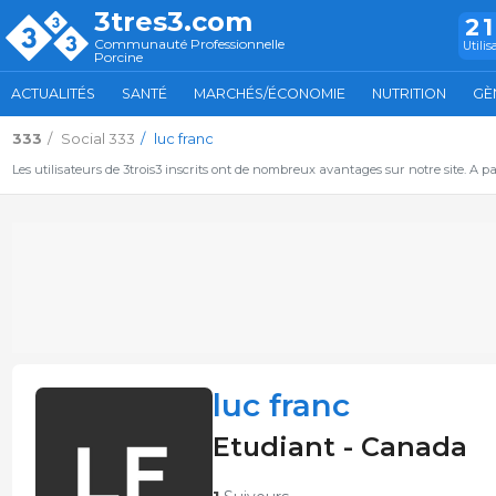
3tres3.com
2
Communauté Professionnelle
Utilis
Porcine
ACTUALITÉS
SANTÉ
MARCHÉS/ÉCONOMIE
NUTRITION
GÈ
333
Social 333
luc franc
Les utilisateurs de 3trois3 inscrits ont de nombreux avantages sur notre site. A p
luc franc
Etudiant - Canada