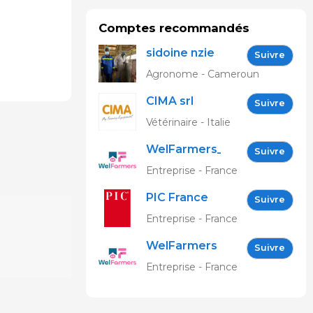
Comptes recommandés
sidoine nzie
Suivre
Agronome - Cameroun
CIMA srl
Suivre
Vétérinaire - Italie
WelFarmers_FR
Suivre
Entreprise - France
PIC France
Suivre
Entreprise - France
WelFarmers
Suivre
Entreprise - France