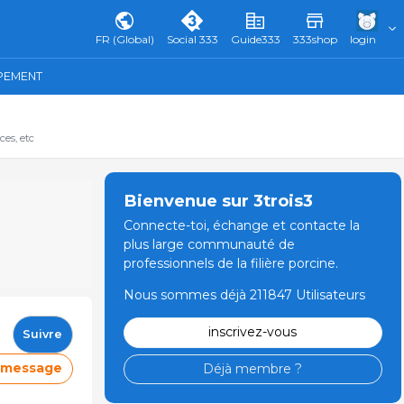
FR (Global)
Social 333
Guide333
333shop
login
IPEMENT
ces, etc
Bienvenue sur 3trois3
Connecte-toi, échange et contacte la
plus large communauté de
professionnels de la filière porcine.
Nous sommes déjà 211847 Utilisateurs
inscrivez-vous
Suivre
e message
Déjà membre ?