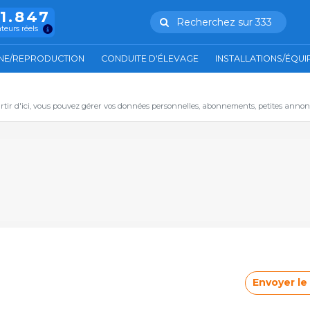
11.847
Recherchez sur 333
ateurs réels
NE/REPRODUCTION
CONDUITE D'ÉLEVAGE
INSTALLATIONS/ÉQU
artir d'ici, vous pouvez gérer vos données personnelles, abonnements, petites annon
Envoyer l