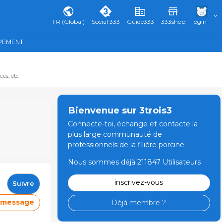
FR (Global)
Social 333
Guide333
333shop
login
IPEMENT
ces, etc
Bienvenue sur 3trois3
Connecte-toi, échange et contacte la
plus large communauté de
professionnels de la filière porcine.
Nous sommes déjà 211847 Utilisateurs
inscrivez-vous
Suivre
e message
Déjà membre ?