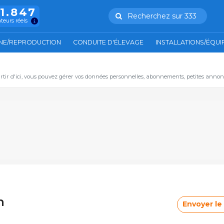
11.847
Recherchez sur 333
ateurs réels
NE/REPRODUCTION
CONDUITE D'ÉLEVAGE
INSTALLATIONS/ÉQU
artir d'ici, vous pouvez gérer vos données personnelles, abonnements, petites annon
n
Envoyer l