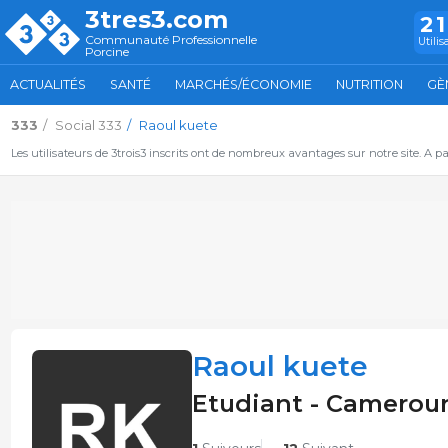
3tres3.com
2
Communauté Professionnelle
Utilis
Porcine
ACTUALITÉS
SANTÉ
MARCHÉS/ÉCONOMIE
NUTRITION
GÈ
333
Social 333
Raoul kuete
Les utilisateurs de 3trois3 inscrits ont de nombreux avantages sur notre site. A p
Raoul kuete
Etudiant - Camerou