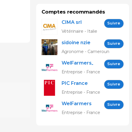
Comptes recommandés
CIMA srl
Suivre
Vétérinaire - Italie
sidoine nzie
Suivre
Agronome - Cameroun
WelFarmers_FR
Suivre
Entreprise - France
PIC France
Suivre
Entreprise - France
WelFarmers
Suivre
Entreprise - France