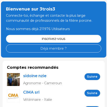
Bienvenue sur 3trois3
Connecte-toi, échange et contacte la plus large
communauté de professionnels de la filière porcine.
Nous sommes déjà 211976 Utilisateurs
inscrivez-vous
Déjà membre ?
Comptes recommandés
sidoine nzie
Suivre
Agronome - Cameroun
CIMA srl
Suivre
Vétérinaire - Italie