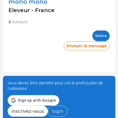
mono mono
Eleveur - France
2
Suiveurs
Suivre
Envoyer le message
Vous devez être identifié pour voir le profil public de
l'utilisateur
inscrivez-vous
login